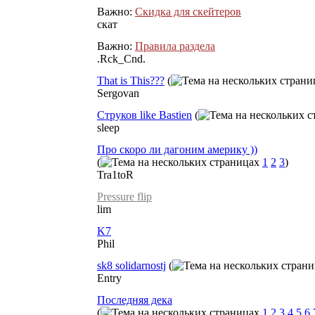
Важно:
Скидка для скейтеров
скат
Важно:
Правила раздела
.Rck_Cnd.
That is This???
(
Sergovan
Cтруков like Bastien
(
sleep
Про скоро ли дагоним америку ))
(
1
2
3
)
Tra1toR
Pressure flip
lim
K7
Phil
sk8 solidarnostj
(
Entry
Последняя дека
(
1
2
3
4
5
6