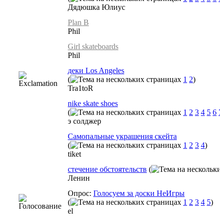
Дядюшка Юлиус
Plan B
Phil
Girl skateboards
Phil
деки Los Angeles
(
1
2
)
Tra1toR
nike skate shoes
(
1
2
3
4
5
6
э солджер
Самопальные украшения скейта
(
1
2
3
4
)
tiket
стечение обстоятельств
(
Ленин
Опрос:
Голосуем за доски НеИгры
(
1
2
3
4
5
)
el