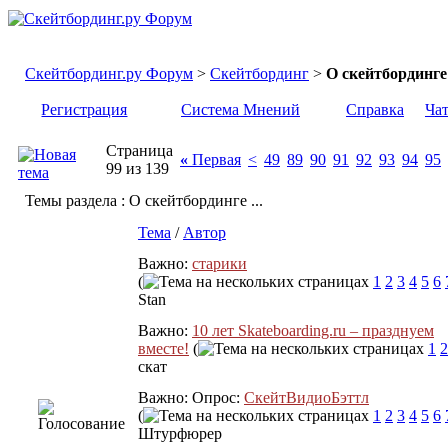
Скейтбординг.ру Форум
>
Скейтбординг
>
О скейтбординге 
Регистрация
Система Мнений
Справка
Ча
Страница
«
Первая
<
49
89
90
91
92
93
94
95
99 из 139
Темы раздела
: О скейтбординге ...
Тема
/
Автор
Важно:
старики
(
1
2
3
4
5
6
Stan
Важно:
10 лет Skateboarding.ru – празднуем
вместе!
(
1
2
скат
Важно: Опрос:
СкейтВидиоБэттл
(
1
2
3
4
5
6
Штурфюрер