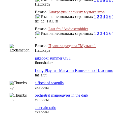
Пашкарь
Важно:
Биографии великих музыкантов
(
1
2
3
4
5
6
tic..tic..TAC!!!
Важно:
Last.fm / Audioscrobbler
(
1
2
3
4
5
6
el
Важно:
Правила раздела "Музыка".
Пашкарь
jukebox: summer OST
floorshaker
Long-Play.ru - Магазин Виниловых Пластин
fat_slut
a flock of seagulls
сквосем
orchestral manoeuvres in the dark
сквосем
a certain ratio
сквосем