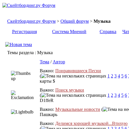
Скейтбординг.ру Форум
>
Общий форум
>
Музыка
Регистрация
Система Мнений
Справка
Ча
Темы раздела
: Музыка
Тема
/
Автор
Важно:
Понравившиеся Песни
(
1
2
3
4
5
6
карты $
Важно:
Поиск музыки
(
1
2
3
4
5
6
D1ffeR
Важно:
Музыкальные новости
(
Пашкарь
Важно:
Делимся хорошей музыкой...Втихую
(
1
2
3
4
5
6