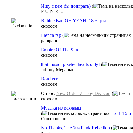
Ищу с кем-бы поиграть)
(
F-U-N-K-U
Bubble Bar, OH YEAH, 18 марта.
сквосем
French rap
(
pampam
Empire Of The Sun
сквосем
8bit music [pixeled hearts only]
(
Johnny Megaman
Bon Iver
сквосем
Опрос:
New Order Vs. Joy Division
(
сквосем
Музыка из рекламы
(
1
2
3
4
5
6
Cometomiami
No Thanks, The 70s Punk Rebellion
(