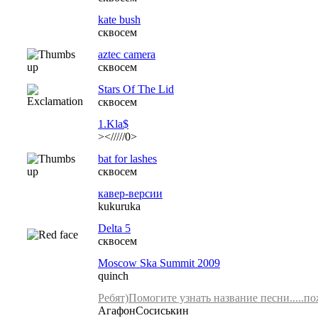
kate bush
сквосем
aztec camera
сквосем
Stars Of The Lid
сквосем
1.Kla$
></////0>
bat for lashes
сквосем
кавер-версии
kukuruka
Delta 5
сквосем
Moscow Ska Summit 2009
quinch
Ребят)Помогите узнать название песни.....п
АгафонСосиськин