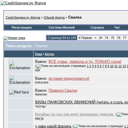
Свалка
Скейтбординг.ру Форум
>
Общий форум
>
Регистрация
Система Мнений
Справка
Чат
Страница 84 из 194
«
Первая
<
34
74
75
76
77
Темы раздела
: Свалка
Тема
/
Автор
Важно:
ВСЕ угары, приколы и тд. ТОЛЬКО сюда!
(
1
2
3
4
5
6
7
8
9
10
11
12
13
KiR
Важно:
история продолжается!
kukuruka
Важно:
Правила Свалки
Капитан
ВИДЫ ПАНКОВСКИХ ДВИЖЕНИЙ (читать и ссать ди
*НОЧЬ*
Китайцы до сих пор едят маленьких девочек.
(
Me[:]k
у каво какой фалинъ
(
1