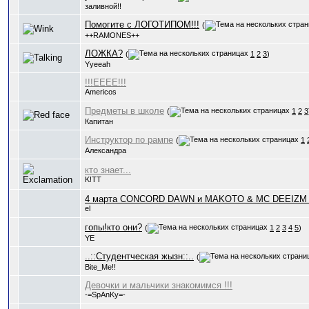
заливной!!
Помогите с ЛОГОТИПОМ!!!
(
++RAMONES++
ЛОЖКА?
(
1
2
3
)
Yyeeah
!!!ЕЕЕЕ!!!
Americos
Предметы в школе
(
1
2
3
Капитан
Инструктор по рампе
(
1
Александра
кто знает...
K!TT
4 марта CONCORD DAWN и MAKOTO & MC DEEIZM 
el
гопы!кто они?
(
1
2
3
4
5
)
YE
..::Студентческая жызн::..
(
Bite_Me!!
Девочки и мальчики знакомимся !!!
-=SpAnKy=-