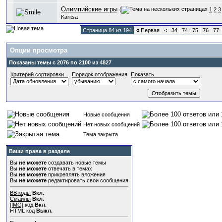
Олимпийские игры
(
1
2
3
Karitsa
Страница 84 из 194
«
Первая
<
34
74
75
76
77
Опции просмотра
Показаны темы с 2076 по 2100 из 4827
Критерий сортировки
Порядок отображения
Показать
Новые сообщения
Нет новых сообщений
Тема закрыта
Ваши права в разделе
Вы
не можете
создавать новые темы
Вы
не можете
отвечать в темах
Вы
не можете
прикреплять вложения
Вы
не можете
редактировать свои сообщения
BB коды
Вкл.
Смайлы
Вкл.
[IMG]
код
Вкл.
HTML код
Выкл.