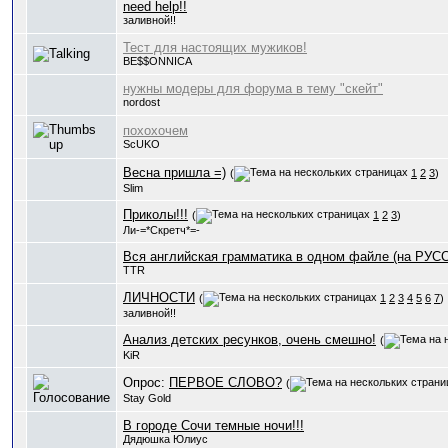
need help!!
заливной!!
Тест для настоящих мужиков!
BE$$ONNICA
нужны модеры для форума в тему "скейт"
nordost
похохочем
ScUKO
Весна пришла =)
(
1
2
3
)
Slim
Приколы!!!
(
1
2
3
)
Ли-=*Скретч*=-
Вся английская грамматика в одном файле (на РУС
TTR
ЛИЧНОСТИ
(
1
2
3
4
5
6
7
)
заливной!!
Анализ детских ресунков, очень смешно!
(
KiR
Опрос:
ПЕРВОЕ СЛОВО?
(
Stay Gold
В городе Сочи темные ночи!!!
Дядюшка Юлиус