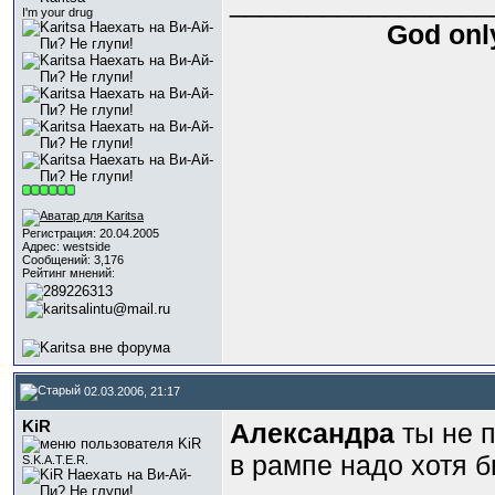
_________________
I'm your drug
God only
Регистрация: 20.04.2005
Адрес: westside
Сообщений: 3,176
Рейтинг мнений:
02.03.2006, 21:17
KiR
Александра
ты не п
в рампе надо хотя б
S.K.A.T.E.R.