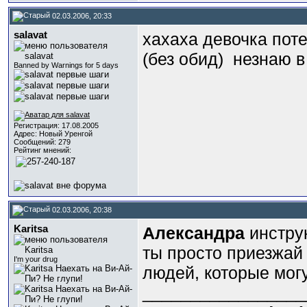
02.03.2006, 20:33
salavat
хахаха девочка пот
(без обид)
незнаю в
Banned by Warnings for 5 days
Регистрация: 17.08.2005
Адрес: Новый Уренгой
Сообщений: 279
Рейтинг мнений:
02.03.2006, 20:38
Karitsa
Александра
инструк
ты просто приезжай 
I'm your drug
людей, которые могу
_________________