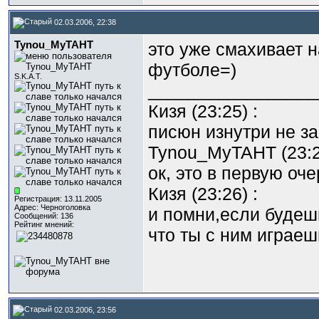
02.03.2006, 22:38
Tynou_MyTAHT
это уже смахивает н
футболе=)
S.K.A.T.
_________________
Кизя (23:25) :
писюн изнутри не з
Tynou_MyTAHT (23:2
ок, это в первую оче
Кизя (23:26) :
Регистрация: 13.11.2005
Адрес: Черноголовка
и помни,если будеш
Сообщений: 136
Рейтинг мнений:
что ты с ним играеш
02.03.2006, 23:56