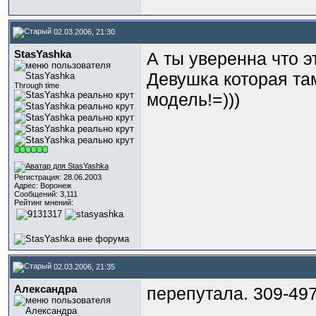
02.03.2006, 21:30
StasYashka
А ты уверенна что э
Девушка которая там
Through time
модель!=)))
Регистрация: 28.06.2003
Адрес: Воронеж
Сообщений: 3,111
Рейтинг мнений:
02.03.2006, 21:35
Александра
перепутала. 309-49