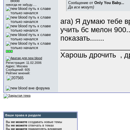
Сообщение от
Only You Baby...
никогда не забуду.....
Да все могут)
ага) Я думаю тебе в
учить бс мелон 900......
показать.......
_________________
Харошь дрочить
, д
Регистрация: 11.02.2006
Адрес: Москва
Сообщений: 605
Рейтинг мнений:
Ваши права в разделе
Вы
не можете
создавать новые темы
Вы
не можете
отвечать в темах
Вы
не можете
прикреплять вложения