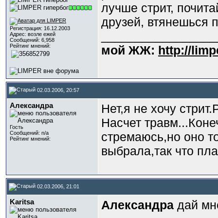
лучше стрит, почита
друзей, втянешься п
Регистрация: 16.12.2003
_________________
Адрес: возле ежей
Сообщений: 6,958
Рейтинг мнений:
мой ЖЖ:
http://lim
02.03.2006, 20:57
Александра
Нет,я не хочу стрит
Насчет травм...Коне
Гость
Сообщений: n/a
стремаюсь,но оно то
Рейтинг мнений:
выбрала,так что пла
02.03.2006, 21:01
Karitsa
Александра
дай мн