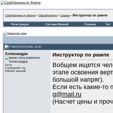
Инструктор по рампе
Скейтбординг.ру Форум
>
Общий форум
>
Свалка
>
Регистрация
Система Мнений
Справка
Чат
02.03.2006, 20:30
Александра
Инструктор по рампе
Вобщем ищется чело
Гость
Сообщений: n/a
этапе освоения верт
Рейтинг мнений:
большой напряг).
Если есть какие-то
g@mail.ru
(Насчет цены и проч