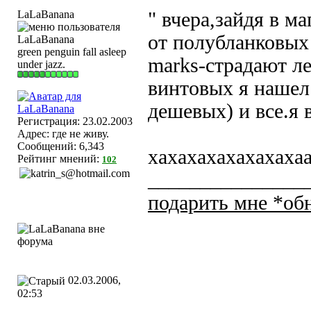
LaLaBanana
" вчера,зайдя в м
от полубланковых 
green penguin fall asleep
marks-страдают ле
under jazz.
винтовых я нашел 
дешевых) и все.я
Регистрация: 23.02.2003
Адрес: где не живу.
Сообщений: 6,343
хахахахахахахаха
Рейтинг мнений:
102
_______________
подарить мне *о
02.03.2006,
02:53