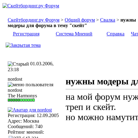
Скейтбординг.ру Форум
>
Общий форум
>
Свалка
>
нужны
модеры для форума в тему "скейт"
Регистрация
Система Мнений
Справка
Ча
01.03.2006,
23:18
nordost
нужны модеры дл
на мой форум нужн
The Harmonys
треп и скейт.
но можно намутит
Регистрация: 12.09.2005
Адрес: Москва
Сообщений: 740
Рейтинг мнений: