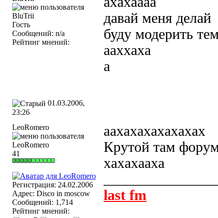
ахахаааа
давай меня делай
Гость
буду модерить те
Сообщений: n/a
Рейтинг мнений:
ааххаха
а
01.03.2006,
23:26
LeoRomero
аахахахахахахах
Крутой там форум
41
хахахааха
_______________
Регистрация: 24.02.2006
last fm
Адрес: Disco in moscow
Сообщений: 1,714
Рейтинг мнений: