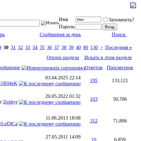
Имя
Запомнить?
Пароль
рь
Сообщения за день
Поиск
9
30
31
32
33
34
35
36
37
38
39
40
80
130
>
Последняя
»
Опции раздела
Искать в этом разделе
ообщение
Ответов
Просмотров
03.04.2025
22:14
195
133,121
1R04eK
20.05.2022
01:32
103
50,706
от
Zephyr
11.06.2013
18:08
312
71,806
eLoDiCa
27.05.2011
14:09
10
6,859