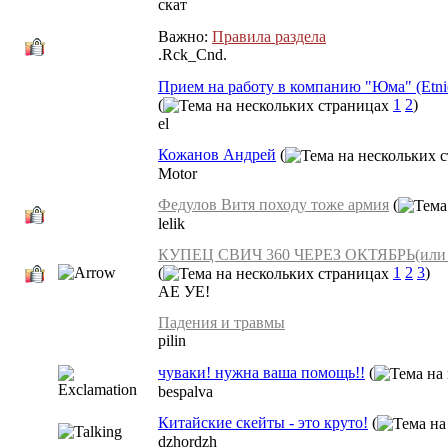
скат
Важно:
Правила раздела
.Rck_Cnd.
Прием на работу в компанию "Юма" (Etnies
(
1
2
)
el
Кожанов Андрей
(
Motor
Федулов Витя походу тоже армия
(
lelik
КУПЕЦ СВИЧ 360 ЧЕРЕЗ ОКТЯБРЬ(или как
(
1
2
3
)
АЕ УЕ!
Падения и травмы
pilin
чуваки! нужна ваша помощь!!
(
bespalva
Китайские скейты - это круто!
(
dzhordzh