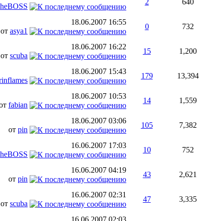
2
640
heBOSS
18.06.2007
16:55
0
732
от
asya1
18.06.2007
16:22
15
1,200
от
scuba
18.06.2007
15:43
179
13,394
rinflames
18.06.2007
10:53
14
1,559
от
fabian
18.06.2007
03:06
105
7,382
от
pin
16.06.2007
17:03
10
752
heBOSS
16.06.2007
04:19
43
2,621
от
pin
16.06.2007
02:31
47
3,335
от
scuba
16.06.2007
02:03