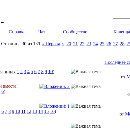
...
Справка
Чат
Сообщество
Календа
Страница 30 из 139
«
Первая
<
20
21
22
23
24
25
26
27
28
2
Последнее с
1
2
3
4
5
6
7
8
9
10
)
от
M
м вместе!
5
6
)
5
6
7
8
9
10
11
12
13
14
15
16
)
от
M