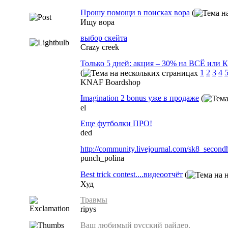
Прошу помощи в поисках вора
(
Ищу вора
выбор скейта
Crazy creek
Только 5 дней: акция – 30% на ВСЁ ил
(
1
2
3
4
KNAF Boardshop
Imagination 2 bonus уже в продаже
(
el
Еще футболки ПРО!
ded
http://community.livejournal.com/sk8_second
punch_polina
Best trick contest....видеоотчёт
(
Худ
Травмы
ripys
Ваш любимый русский райдер.