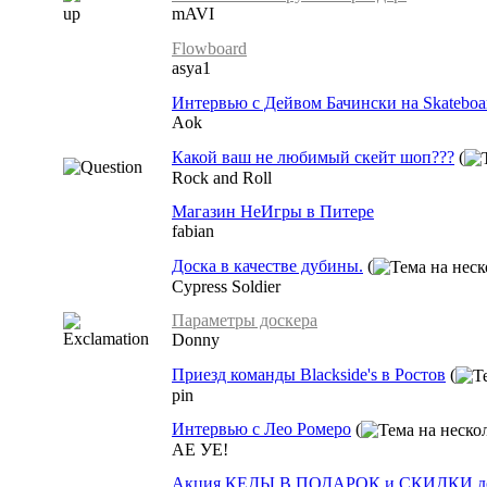
mAVI
Flowboard
asya1
Интервью с Дейвом Бачински на Skateboar
Aok
Какой ваш не любимый скейт шоп???
(
Rock and Roll
Магазин НеИгры в Питере
fabian
Доска в качестве дубины.
(
Cypress Soldier
Параметры доскера
Donny
Приезд команды Blackside's в Ростов
(
pin
Интервью с Лео Ромеро
(
АЕ УЕ!
Акция КЕДЫ В ПОДАРОК и СКИДКИ до 