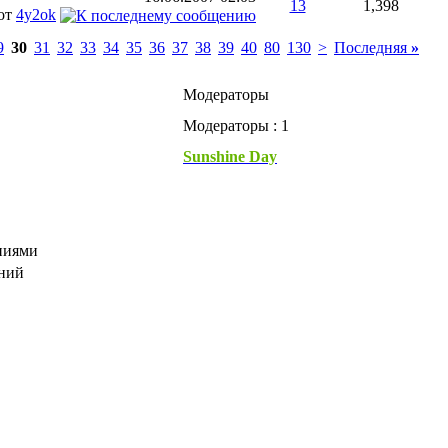
13
1,398
от
4y2ok
9
30
31
32
33
34
35
36
37
38
39
40
80
130
>
Последняя
»
Модераторы
Модераторы : 1
Sunshine Day
ниями
ений