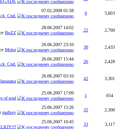
NEGADE
07.02.2008
01:58
0
5,603
Rck_Cnd.
28.06.2007
14:02
22
2,760
от
BuZZ
26.06.2007
23:10
30
2,433
от
Motor
26.06.2007
15:44
26
2,428
Rck_Cnd.
26.06.2007
03:10
42
3,301
банашка
25.06.2007
17:09
1
654
es of soul
25.06.2007
15:26
35
2,300
т
mallory
25.06.2007
10:45
33
3,117
ELKIY!!!