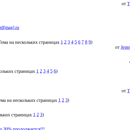
от
T
d[mag].ru
1
2
3
4
5
6
7
8
9
)
от
Jeste
1
2
3
4
5
6
)
от
T
1
2
3
)
1
2
3
)
30% продолжается!!!