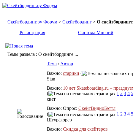
Скейтбординг.ру Форум
>
Скейтбординг
>
О скейтбординге 
Регистрация
Система Мнений
Темы раздела
: О скейтбординге ...
Тема
/
Автор
Важно:
старики
(
Stan
Важно:
10 лет Skateboarding.ru – празднуе
(
1
2
3
4
скат
Важно: Опрос:
СкейтВидиоБэттл
(
1
2
3
4
Штурфюрер
Важно:
Скидка для скейтеров