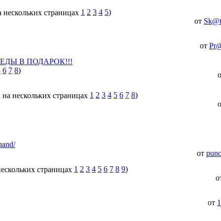
1
2
3
4
5
)
от
Sk@t
от
Pr@
и КЕДЫ В ПОДАРОК!!!
5
6
7
8
)
1
2
3
4
5
6
7
8
)
hand/
от
punc
1
2
3
4
5
6
7
8
9
)
о
от
1