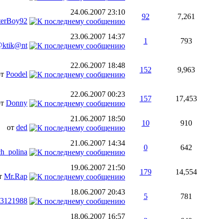
24.06.2007
23:10
92
7,261
erBoy92
23.06.2007
14:37
1
793
ktik@nt
22.06.2007
18:48
152
9,963
от
Poodel
22.06.2007
00:23
157
17,453
от
Donny
21.06.2007
18:50
10
910
от
ded
21.06.2007
14:34
0
642
h_polina
19.06.2007
21:50
179
14,554
т
Mr.Rap
18.06.2007
20:43
5
781
3121988
18.06.2007
16:57