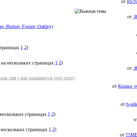
от
RE
от
.
, Burton, Forum, Oakley)
1
2
)
1
2
)
от
.
 там у вас называется этот спот)
от
Кошка_е
от
b-sid
1
2
)
о
1
2
)
от
!!!M