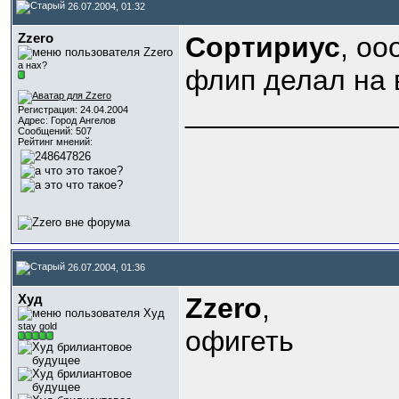
26.07.2004, 01:32
Zzero
Сортириус
, оо
а нах?
флип делал на 
_____________
Регистрация: 24.04.2004
Адрес: Город Ангелов
Сообщений: 507
Рейтинг мнений:
26.07.2004, 01:36
Худ
Zzero
,
stay gold
офигеть