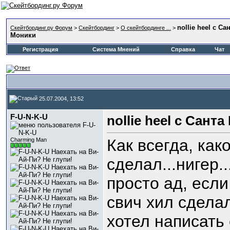
nollie heel с Са
Скейтбординг.ру Форум
>
Скейтбординг
>
О скейтбординге ...
>
Моники
Регистрация
Система Мнений
Справка
Чат
25.07.2004, 13:52
F-U-N-K-U
nollie heel с Сант
Как всегда, как
Charming Man
сделал...нигер.
просто ад, если
свич хил сделал
хотел написать