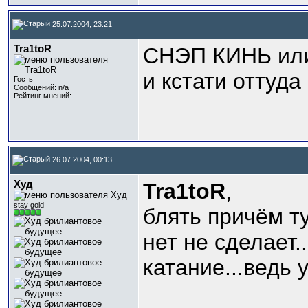
25.07.2004, 23:21
Tra1toR
СНЭП КИНЬ или 
и кстати оттуда
Гость
Сообщений: n/a
Рейтинг мнений:
26.07.2004, 00:13
Худ
Tra1toR
,
stay gold
блять причём т
нет не сделает.
катание...ведь 