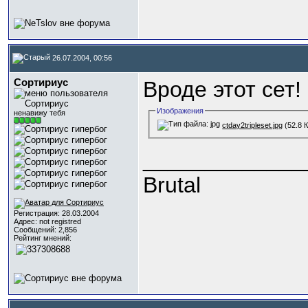
26.07.2004, 00:56
Сортириус
Вроде этот сет!
Изображения
ненавижу тебя
ctday2tripleset.jpg
(52.8 
_____________
Brutal
Регистрация: 28.03.2004
Адрес: not registred
Сообщений: 2,856
Рейтинг мнений: