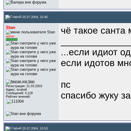
25.07.2004, 15:46
Stan
чё такое санта 
admin
_____________
...если идиот од
если идотов мно
пс
Регистрация: 21.03.2003
Адрес: israhell
спасибо жуку за
Сообщений: 4,128
Рейтинг мнений:
25.07.2004, 15:53