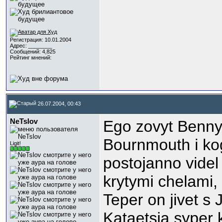
Регистрация: 10.01.2004
Адрес: ________
Сообщений: 4,825
Рейтинг мнений:
26.07.2004, 00:43
NeTslov
Ego zovyt Benny 
Bournmouth i kog
Ligit!
postojanno videl
krytymi chelami,
Teper on jivet s
Kataetsja syper k