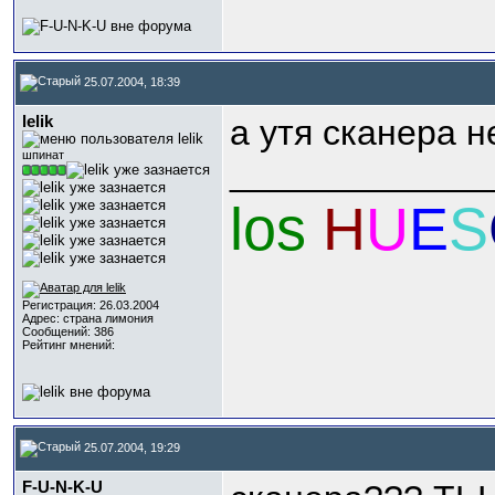
25.07.2004, 18:39
lelik
а утя сканера н
шпинат
_____________
los
H
U
E
S
Регистрация: 26.03.2004
Адрес: страна лимония
Сообщений: 386
Рейтинг мнений:
25.07.2004, 19:29
F-U-N-K-U