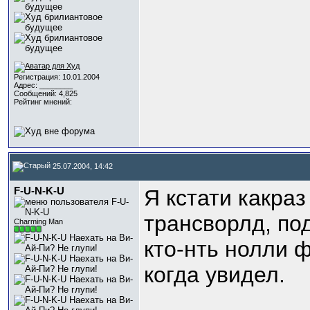
Регистрация: 10.01.2004
Адрес: ________
Сообщений: 4,825
Рейтинг мнений:
25.07.2004, 14:42
F-U-N-K-U
Я кстати какраз
трансворлд, под
Charming Man
кто-нть нолли ф
когда увидел.