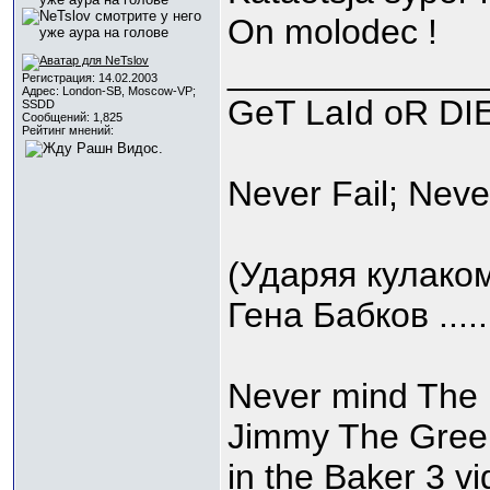
On molodec !
_____________
Регистрация: 14.02.2003
Адрес: London-SB, Moscow-VP;
GeT LaId oR DIE
SSDD
Сообщений: 1,825
Рейтинг мнений:
Never Fail; Neve
(Ударяя кулаком
Гена Бабков ....
Never mind The
Jimmy The Greek
in the Baker 3 vi