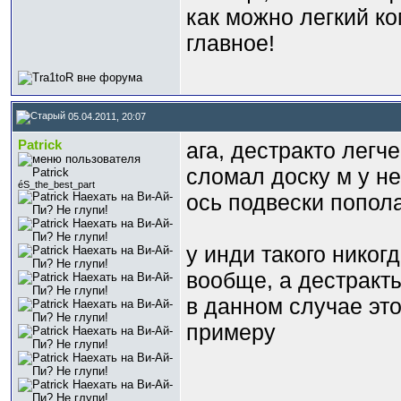
как можно легкий ко
главное!
05.04.2011, 20:07
Patrick
ага, дестракто легче
сломал доску м у не
éS_the_best_part
ось подвески попол
у инди такого никог
вообще, а дестракт
в данном случае это
примеру