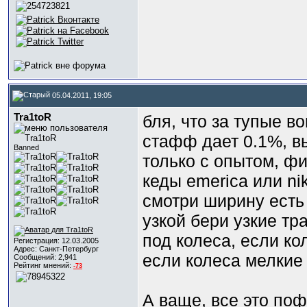
05.04.2011, 19:05
Tra1toR
бля, что за тупые во
стафф дает 0.1%, вы
Banned
только с опытом, ф
кеды emerica или ni
смотри ширину есть 
узкой бери узкие тр
под колеса, если к
Регистрация: 12.03.2005
Адрес: Cанкт-Петербург
если колеса мелкие
Сообщений: 2,941
Рейтинг мнений:
-73
А ваще, все это поф