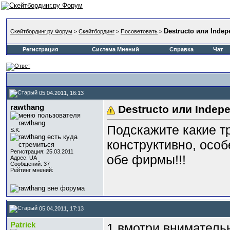
Destructo или Indep
Скейтбординг.ру Форум
>
Скейтбординг
>
Посоветовать
>
Регистрация
Система Мнений
Справка
Чат
05.04.2011, 16:13
rawthang
Destructo или Indep
Подскажите какие тр
S.K.
конструктивно, особ
Регистрация: 25.03.2011
обе фирмы!!!
Адрес: UA
Сообщений: 37
Рейтинг мнений:
05.04.2011, 17:13
Patrick
1 вмотри вниматель