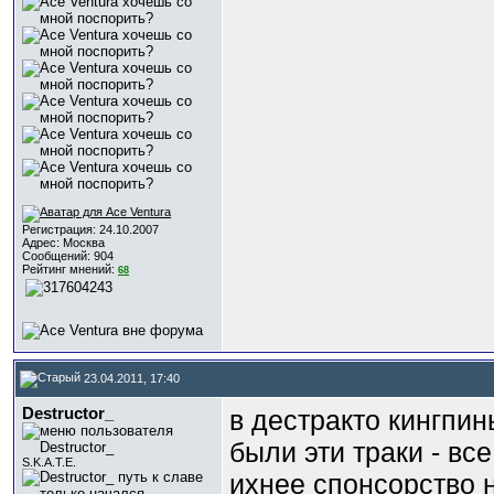
Регистрация: 24.10.2007
Адрес: Москва
Сообщений: 904
Рейтинг мнений:
68
23.04.2011, 17:40
Destructor_
в дестракто кингпин
были эти траки - вс
S.K.A.T.E.
ихнее спонсорство 