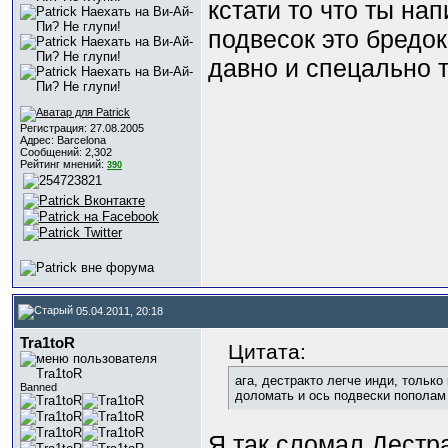
кстати то что ты на
подвесок это бредок
давно и спецально т
Регистрация: 27.08.2005
Адрес: Barcelona
Сообщений: 2,302
Рейтинг мнений:
390
05.04.2011, 20:18
Tra1toR
Цитата:
ага, дестракто легче инди, только
Banned
доломать и ось подвески пополам
Я так сломал Дестр