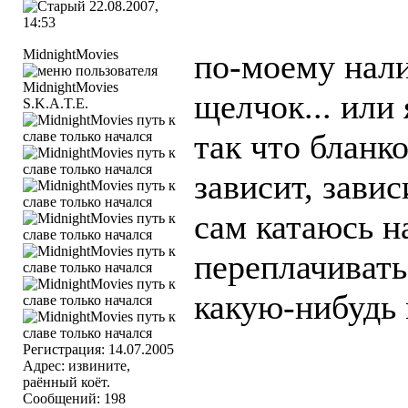
22.08.2007,
14:53
MidnightMovies
по-моему нали
щелчок... или
S.K.A.T.E.
так что бланко
зависит, завис
сам катаюсь на
переплачивать 
какую-нибудь 
Регистрация: 14.07.2005
Адрес: извините,
раённый коёт.
Сообщений: 198