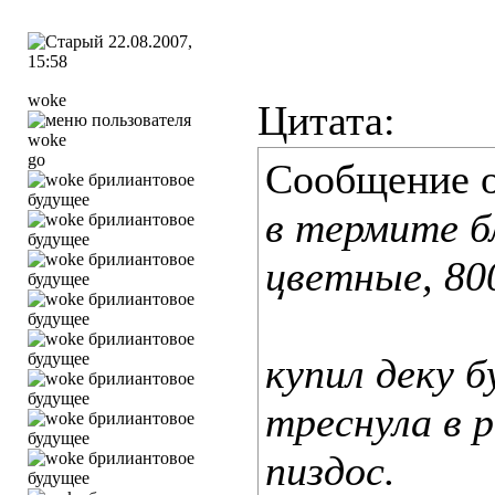
22.08.2007,
15:58
woke
Цитата:
go
Сообщение 
в термите б
цветные, 80
купил деку б
треснула в р
пиздос.