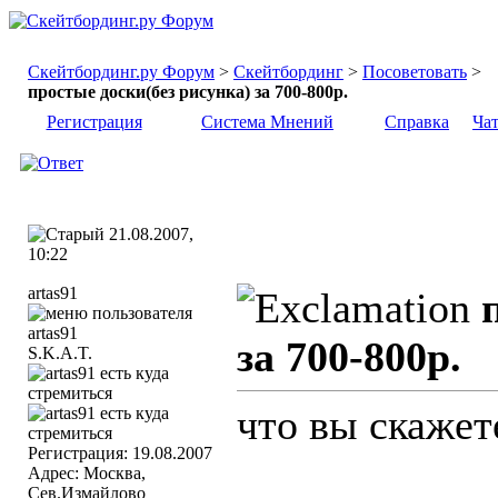
Скейтбординг.ру Форум
>
Скейтбординг
>
Посоветовать
>
простые доски(без рисунка) за 700-800р.
Регистрация
Система Мнений
Справка
Ча
21.08.2007,
10:22
artas91
за 700-800р.
S.K.A.T.
что вы скажет
Регистрация: 19.08.2007
Адрес: Москва,
Сев.Измайлово