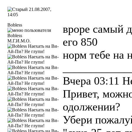
21.08.2007,
14:05
Bobless
вроре самый д
его 850
М.Г.И.М.О.
норм тебе на 
____________
Вчера 03:11 H
Привет, можно
одолжении?
Убери пожалуй