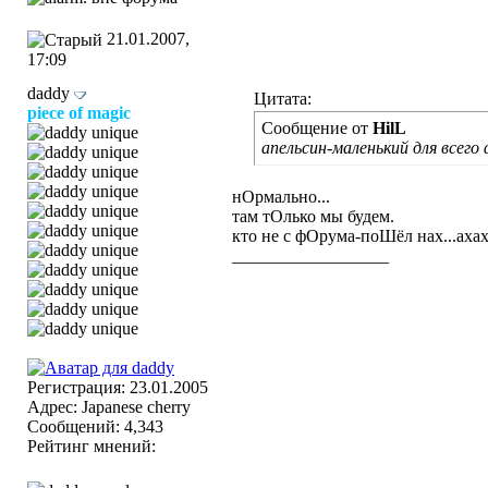
21.01.2007,
17:09
daddy
Цитата:
piece of magic
Сообщение от
HilL
апельсин-маленький для всего 
нОрмально...
там тОлько мы будем.
кто не с фОрума-поШёл нах...ахах
__________________
белые мараканские карлики.
Регистрация: 23.01.2005
Адрес: Japanese cherry
Сообщений: 4,343
Рейтинг мнений: