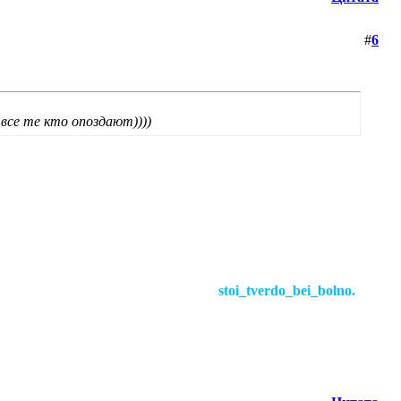
#
6
 все те кто опоздают))))
// +
stoi_tverdo_bei_bolno.
# !!