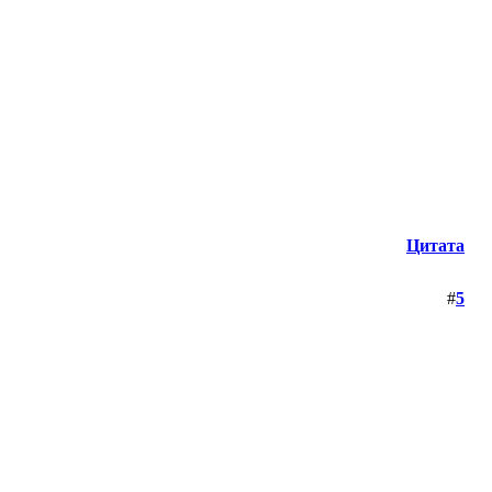
Цитата
#
5