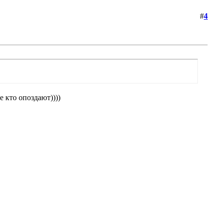
#
4
е кто опоздают))))