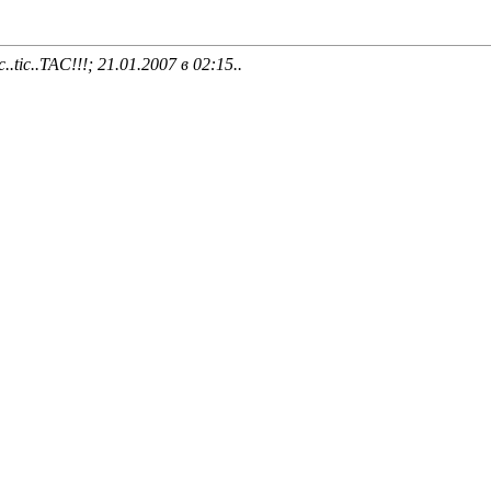
.tic..TAC!!!; 21.01.2007 в
02:15
..