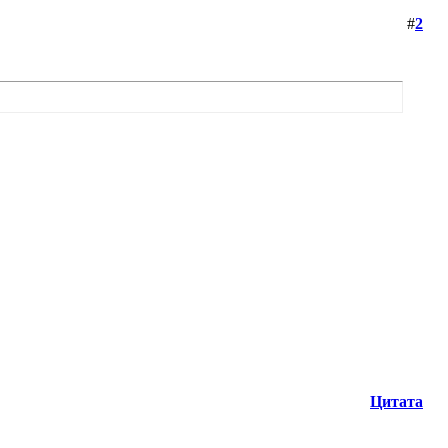
#
2
Цитата