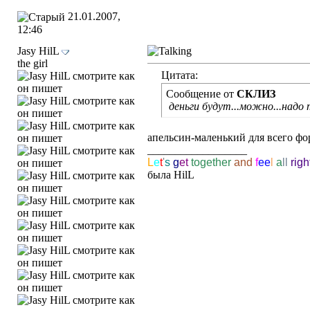
21.01.2007,
12:46
Jasy HilL
the girl
Цитата:
Сообщение от
СКЛИЗ
деньги будут...можно...надо т
апельсин-маленький для всего форум
__________________
L
e
t
'
s
g
e
t
together
and
f
ee
l
a
ll
righ
была HilL