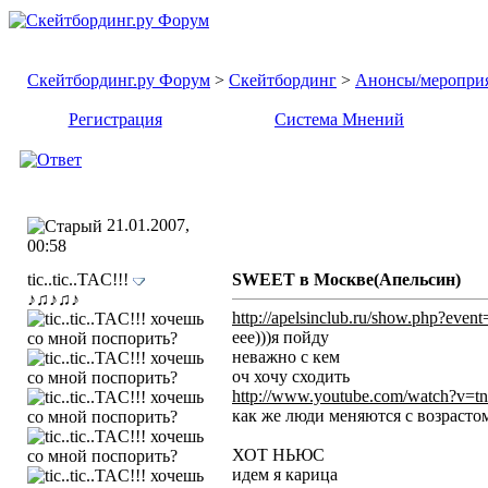
Скейтбординг.ру Форум
>
Скейтбординг
>
Анонсы/меропри
Регистрация
Система Мнений
21.01.2007,
00:58
tic..tic..TAC!!!
SWEET в Москве(Апельсин)
♪♫♪♫♪
http://apelsinclub.ru/show.php?even
еее)))я пойду
неважно с кем
оч хочу сходить
http://www.youtube.com/watch?v
как же люди меняются с возрасто
ХОТ НЬЮС
идем я карица