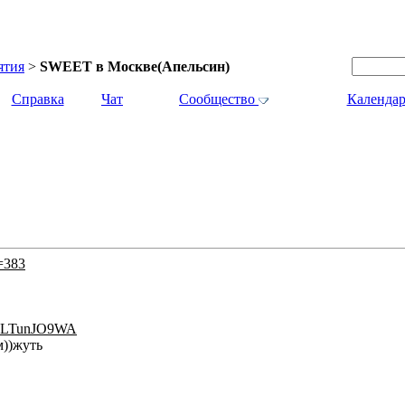
ятия
>
SWEET в Москве(Апельсин)
Справка
Чат
Сообщество
Календар
t=383
=tnLTunJO9WA
м))жуть