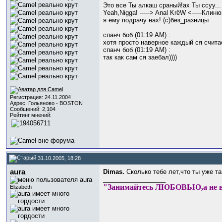
Это все Ты алкаш сраный!ах Ты ссуу...
Yeah,Nigga! -----> Anal KrёW <-----Клин
я ему подрачу нах! (c)без_разницы
спанч боб (01:19 AM) :
хотя просто наверное каждый ся счита
спанч боб (01:19 AM) :
так как сам ся заебал))))
Регистрация: 24.11.2004
Адрес: Гольяново - BOSTON
Сообщений: 2,104
Рейтинг мнений:
31.10.2005, 18:28
aura
Dimas.
Сколько тебе лет,что ты уже т
__________________
"Занимайтесь ЛЮБОВЬЮ,а не 
Elizabeth