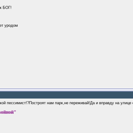
юк БОГ!
ет уродом
акой пессимист!?Построят нам парк,не переживай!Да и вправду на улице 
войной"