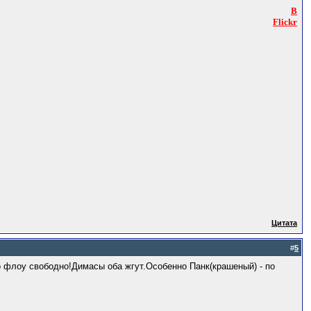
B
Flickr
Цитата
#
5
о флоу свободно!Димасы оба жгут.Особенно Панк(крашеный) - по