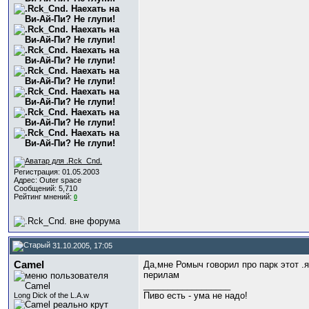
Регистрация: 01.05.2003
Адрес: Outer space
Сообщений: 5,710
Рейтинг мнений:
0
31.10.2005, 17:05
Camel
Да,мне Ромыч говорил про парк этот .
перилам
__________________
Пиво есть - ума не надо!
Long Dick of the L.A.w