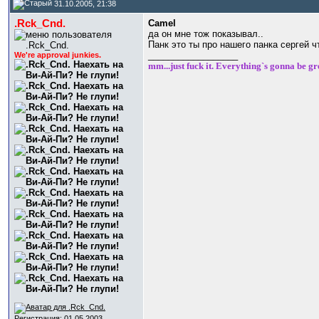
31.10.2005, 21:38
.Rck_Cnd.
Camel
да он мне тож показывал
..
Панк это ты про нашего панка сергей ч
__________________
We're approval junkies.
mm...just fuck it. Everything`s gonna be gr
Регистрация: 01.05.2003