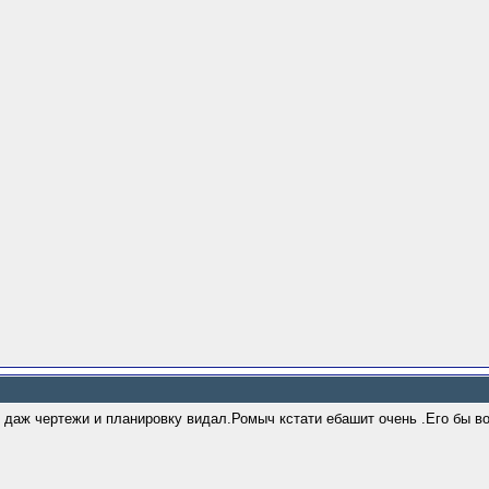
я даж чертежи и планировку видал.Ромыч кстати ебашит очень .Его бы в