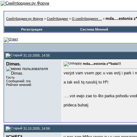
mda....estonia z*
Скейтбординг.ру Форум
>
Скейтбординг
>
О скейтбординге ...
>
Регистрация
Система Мнений
31.10.2005, 14:55
Dimas.
mda....estonia z**bala!!!
vezjot vam vsem ppc u vas estj i park i n
Гость
Сообщений: n/a
a tak esli tq russkij to H*i
Рейтинг мнений:
.....vot ewjo zae to 4to parka pohodu vo
prideca buhatj
31.10.2005, 14:56
у вас там НИка гдето ты у нее поинтер