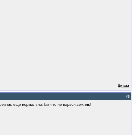
Цитата
#
6
сейчас ещё нормально.Так что не парься,земляк!