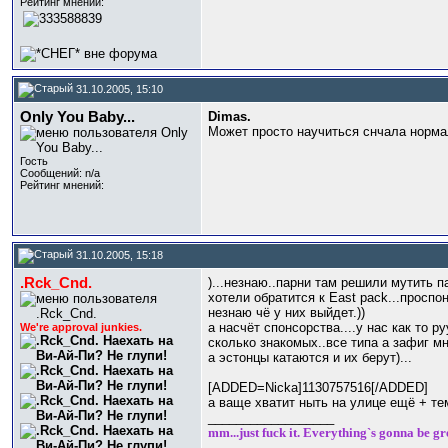
Рейтинг мнений:
31.10.2005, 15:10
Only You Baby...
Dimas.
Может просто научиться снчала нормал
Гость
Сообщений: n/a
Рейтинг мнений:
31.10.2005, 15:18
.Rck_Cnd.
)...незнаю..парни там решили мутить па
хотели обратится к East pack...проспон
незнаю чё у них выйдет.))
а насчёт спонсорства....у нас как то ру
We're approval junkies.
сколько знакомых..все типа а зафиг мне 
а эстонцы катаются и их берут)...
[ADDED=Nicka]1130757516[/ADDED]
а ваще хватит ныть на улице ещё + те
__________________
mm...just fuck it. Everything`s gonna be gr