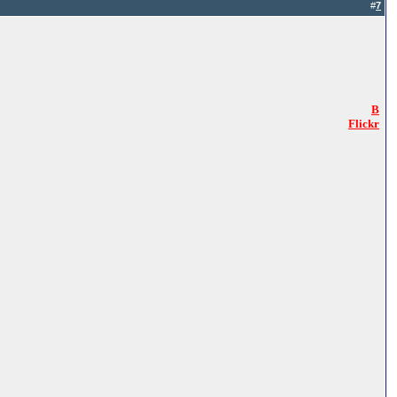
#
7
B
Flickr