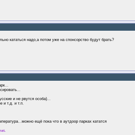
ьно кататься надо,а потом уже на спонсорство будут брать?
рк...
сировать...
усские и не рвутся особа)...
и т.д. и т.п.
мпература...можно ещё пока что в аутдоор парках кататся
eat.