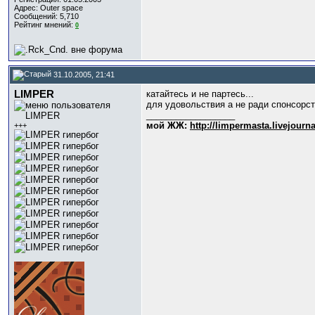
Адрес: Outer space
Сообщений: 5,710
Рейтинг мнений:
0
31.10.2005, 21:41
LIMPER
катайтесь и не партесь...
для удовольствия а не ради спонсорс
__________________
мой ЖЖ:
http://limpermasta.livejourn
+++