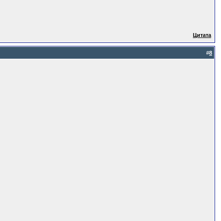
Цитата
#
8