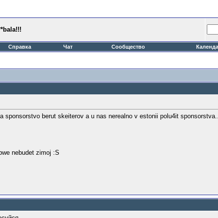
*bala!!!
Справка
Чат
Сообщество
Календ
a sponsorstvo berut skeiterov a u nas nerealno v estonii polu4it sponsorstva.
obwe nebudet zimoj :S
есуйся