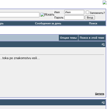
Имя
Запомнить?
Пароль
арь
Сообщения за день
Поиск
Опции темы
Поиск в этой теме
#
1
...toka po znakomstvu esli...
Цитата
#
2