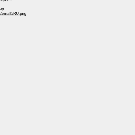
ир
.rkSmall3RU.png