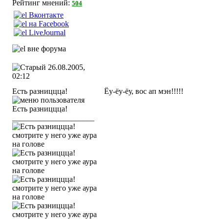
Рейтинг мнений:
504
26.08.2005,
02:12
Есть разниццца!
Ёу-ёу-ёу, вос ап мэн!!!!!
_____________________