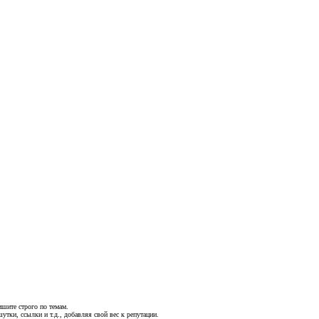
шите строго по темам.
утки, ссылки и т.д., добавляя свой вес к репутации.