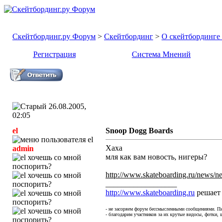
Скейтбординг.ру Форум
>
Скейтбординг
>
О скейтбординге .
Регистрация
Система Мнений
26.08.2005,
02:05
el
Snoop Dogg Boards
Хаха
admin
мля как вам новость, нигеры?
http://www.skateboarding.ru/news/
__________________
http://www.skateboarding.ru
решает
- не засоряем форум бессмысленными сообщениями. Пи
- благодарим участников за их крутые видосы, фотки, ш