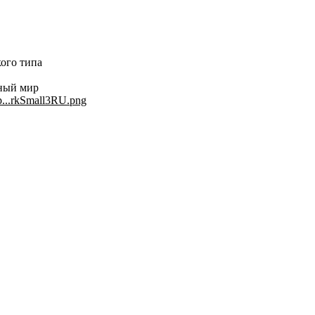
кого типа
ный мир
up...rkSmall3RU.png