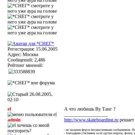
Регистрация: 15.06.2005
Адрес: Москва
Сообщений: 2,486
Рейтинг мнений:
26.08.2005,
02:10
el
А что любишь Ву Танг ?
__________________
admin
http://www.skateboarding.ru
решает
- не засоряем форум бессмысленными сообщениями. Пи
- благодарим участников за их крутые видосы, фотки, ш