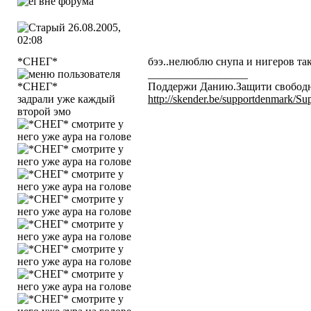
26.08.2005,
02:08
*СНЕГ*
бээ..нелюблю снупа и нигеров та
__________________
Поддержи Данию.Защити свобод
задрали уже каждый
http://skender.be/supportdenmark/S
второй эмо