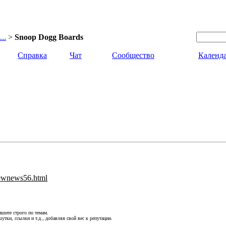
..
>
Snoop Dogg Boards
Справка
Чат
Сообщество
Календ
newnews56.html
шите строго по темам.
утки, ссылки и т.д., добавляя свой вес к репутации.