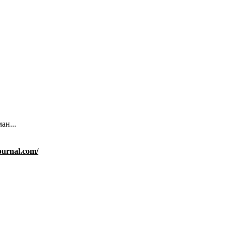
ан...
journal.com/