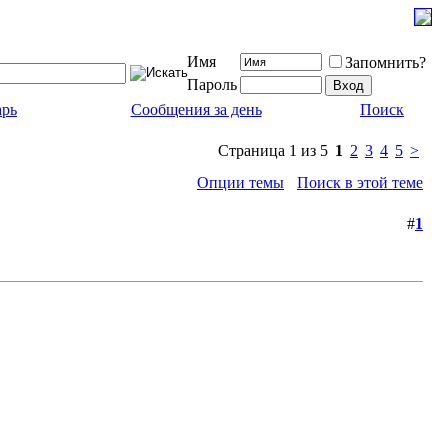
Имя
Запомнить?
Пароль
арь
Сообщения за день
Поиск
Страница 1 из 5
1
2
3
4
5
>
Опции темы
Поиск в этой теме
#
1