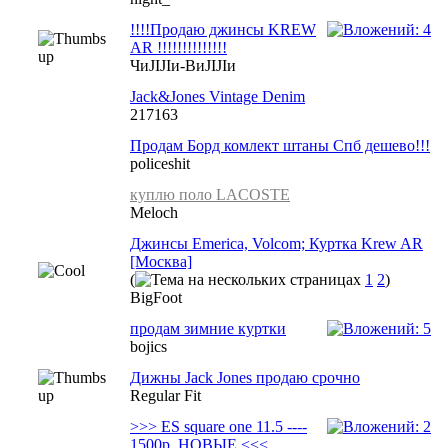
!!!!Продаю джинсы KREW
AR !!!!!!!!!!!!!!
ЧиJIJIи-ВиJIJIи
Jack&Jones Vintage Denim
217163
Продам Борд комлект штаны Спб дешево!!!
policeshit
куплю поло LACOSTE
Meloch
Джинсы Emerica, Volcom; Куртка Krew AR
[Москва]
(
1
2
)
BigFoot
продам зимние куртки
bojics
Дижны Jack Jones продаю срочно
Regular Fit
>>> ES square one 11.5 ----
1500р. НОВЫЕ <<<