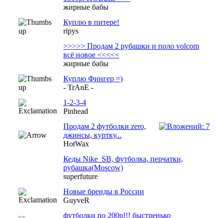
жирные бабы
Куплю в питере!
ripys
>>>>> Продам 2 рубашки и поло volcom
всё новое <<<<<
жирные бабы
Куплю Фингер =)
- TrAnE -
1-2-3-4
Pinhead
Продам 2 футболки zero,
джинсы, куртку...
HotWax
Кеды Nike_SB, футболка, перчатки,
рубашка(Moscow)
superfuture
Новые бренды в России
GuyveR
футболки по 200р!!! быстренько