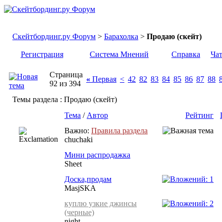
Скейтбординг.ру Форум
>
Барахолка
>
Продаю (скейт)
Регистрация
Система Мнений
Справка
Ча
Страница
«
Первая
<
42
82
83
84
85
86
87
88
92 из 394
Темы раздела
: Продаю (скейт)
Тема
/
Автор
Рейтинг
Важно:
Правила раздела
chuchaki
Мини распродажка
Sheet
Доска,продам
MasjSKA
куплю узкие джинсы
(черные)
night_