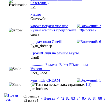
налетели!!)
LZ.
куплю
Gravew0rm
кароче поцаки мне щас
нужен комплит предлогайте!!!!!(москва)
санта
продам поло O'neill
Руди_Фёллер
Срочн!Вещи на разные вкусы.
planB
................Балахон Baker PD,джинсы
Volcom.........
Feel_Good
кеды ICE CREAM
(
1
2
)
jim hockins
Страница
«
Первая
<
42
82
83
84
85
86
87
88
92 из 394