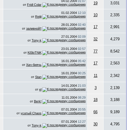
04.02.2004
01:07
19
3,031
от
Fridl Colar
01.02.2004
12:10
10
2,335
от
Reijii
28.01.2004
02:40
17
2,991
от
заливной!!
27.01.2004
02:09
32
4,279
от
Tony-k
23.01.2004
02:57
77
8,542
от
KiSloTNiK
16.01.2004
05:42
17
2,563
от
Хач-биячь
16.01.2004
00:25
11
2,342
от
Stan
14.01.2004
21:03
3
2,139
от
el
11.01.2004
08:29
18
3,188
от
Berk!
07.01.2004
20:55
66
9,189
от
усатый Chaos
07.01.2004
12:27
30
4,795
от
Tony-k