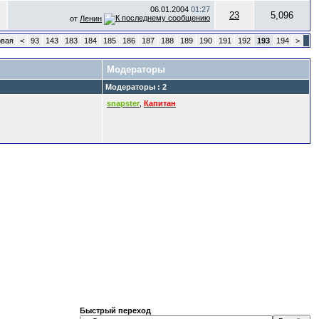
06.01.2004
01:27
23
5,096
от
Ленин
вая
<
93
143
183
184
185
186
187
188
189
190
191
192
193
194
>
Модераторы
Модераторы : 2
snapster
,
Капитан
Быстрый переход