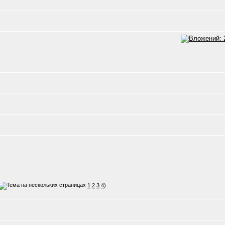
1
2
3
4
)