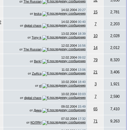
32
3,630
от
The Russian
14.02.2004
20:27
15
2,781
от
leska
14.02.2004
00:40
7
2,203
от
digital chaos
13.02.2004
18:39
10
2,028
от
Tony-k
12.02.2004
16:56
14
2,012
от
The Russian
12.02.2004
09:02
79
8,320
от
Berk!
11.02.2004
13:06
21
3,406
от
ZыКса
10.02.2004
18:40
3
1,921
от
el
10.02.2004
03:03
7
2,590
от
digital chaos
09.02.2004
15:49
65
7,410
от
Дима
07.02.2004
17:32
71
9,263
от
КОЛЯН