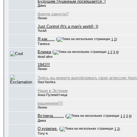
Будущим Пушкиным посвящается :)
Дима
форум хакнули?
Ленин
Just Control (It's a man's world) :))
YuraA
Я как......
(
1
2
)
Танюха
Блинка
(
1
2
3
4
)
dead alive
1941!!!
Ленин
Здесь вы можете выплёскивать свою агрессию (жела
StasYashka
Наши в Эстонии
Анка-Пулемётчица
ващееееее!!!!
Ленин
Встреча.........
(
1
2
3
4
)
Дима
О курилке.
(
1
2
)
Tony-k