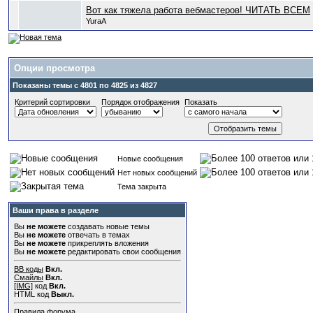
Вот как тяжела работа вебмастеров! ЧИТАТЬ ВСЕМ
YuraA
Опции просмотра
Показаны темы с 4801 по 4825 из 4827
Критерий сортировки
Порядок отображения
Показать
Новые сообщения
Нет новых сообщений
Тема закрыта
Ваши права в разделе
Вы
не можете
создавать новые темы
Вы
не можете
отвечать в темах
Вы
не можете
прикреплять вложения
Вы
не можете
редактировать свои сообщения
BB коды
Вкл.
Смайлы
Вкл.
[IMG]
код
Вкл.
HTML код
Выкл.
Правила форума