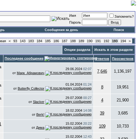
Имя
Запомнить?
Пароль
арь
Сообщения за день
Поиск
вая
<
93
143
183
184
185
186
187
188
189
190
191
192
193
194
>
Опции раздела
Искать в этом разделе
Последнее сообщение
Ответов
Просмотров
29.06.2024
02:07
7,646
1,136,197
от
Марк_Абрамович
01.04.2024
01:24
8
19,951
от
Butterfly Collector
29.07.2008
00:27
4
21,900
от
Slacker
18.02.2004
14:08
39
3,685
от
Berk!
15.02.2004
20:22
109
10,733
от
Дима
15.02.2004
12:43