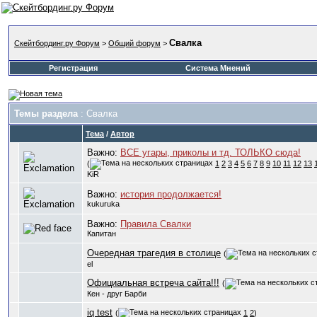
Свалка
Скейтбординг.ру Форум
>
Общий форум
>
Регистрация
Система Мнений
Темы раздела
: Свалка
Тема
/
Автор
Важно:
ВСЕ угары, приколы и тд. ТОЛЬКО сюда!
(
1
2
3
4
5
6
7
8
9
10
11
12
13
KiR
Важно:
история продолжается!
kukuruka
Важно:
Правила Свалки
Капитан
Очередная трагедия в столице
(
el
Официальная встреча сайта!!!
(
Кен - друг Барби
iq test
(
1
2
)