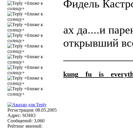
Фидель Кастро
ах да....и пар
открывший все
____________
kung_
_fu_
_is_
_everyt
Регистрация: 08.05.2005
Адрес: SOHO
Сообщений: 3,060
Рейтинг мнений: