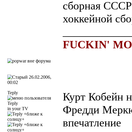
сборная СССР 
хоккейной сб
____________
FUCKIN' M
26.02.2006,
00:02
Teply
Курт Кобейн н
Фредди Мерк
in your TV
впечатление