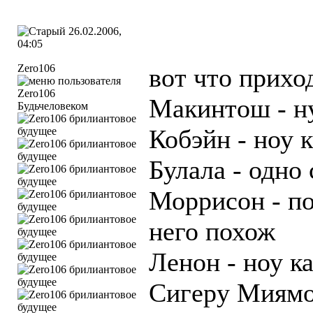
26.02.2006,
04:05
Zero106
вот что прихо
Макинтош - н
Будьчеловеком
Кобэйн - ноу 
Булала - одно
Моррисон - по
него похож
Ленон - ноу к
Сигеру Миямо