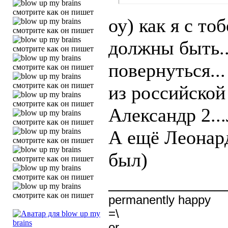
оу) как я с то
должны быть..
повернуться...
из российской
Александр 2...
А ещё Леонард
был)
____________
permanently happy
=\
or