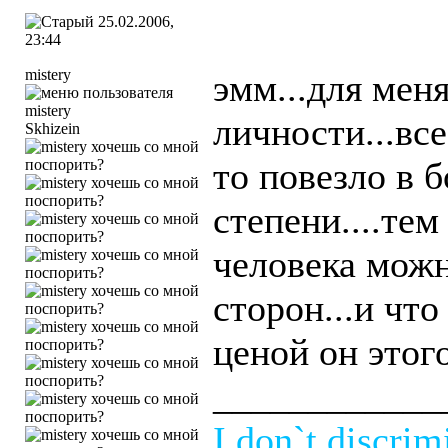
25.02.2006,
23:44
mistery
эмм...для мен
личности...все
Skhizein
то повезло в 
степени....те
человека можн
сторон...и что
ценой он этого
____________
I don`t discrim