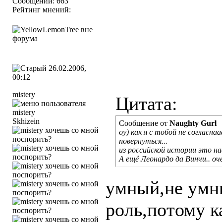
Сообщений: 663
Рейтинг мнений:
26.02.2006,
00:12
mistery
Цитата:
Skhizein
Сообщение от
Naughty Gurl
оу) как я с тобой не согласн
повернуться...
из российской истории это нав
А ещё Леонардо да Винчи.. оч
умный,не умны
роль,потому к