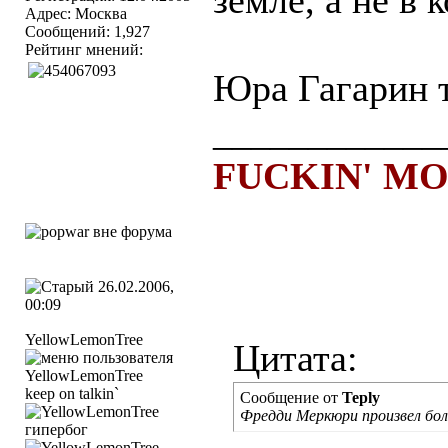
земле, а не в
Адрес: Москва
Сообщений: 1,927
Рейтинг мнений:
Юра Гагарин т
____________
FUCKIN' M
26.02.2006,
00:09
YellowLemоnTree
Цитата:
keep on talkin`
Сообщение от
Teply
Фредди Меркюри произвел бо