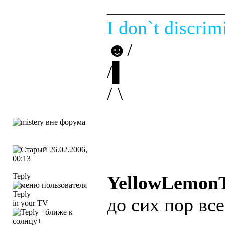
____________
I don`t discrim
☻/
/▌
/ \
26.02.2006,
00:13
Teply
YellowLemоn
до сих пор вс
in your TV