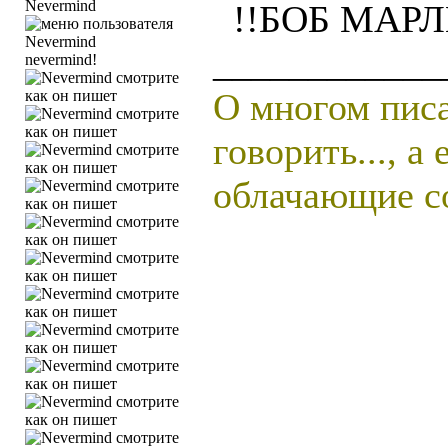
Nevermind
!!БОБ МАРЛ
____________
nevermind!
О многом писа
говорить..., а
облачающие со