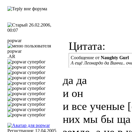
26.02.2006,
00:07
popwar
Цитата:
.AR
Сообщение от
Naughty Gurl
А ещё Леонардо да Винчи.. оч
да да
и он
и все ученые [
них мы бы ща 
Регистрация: 12.04.2005