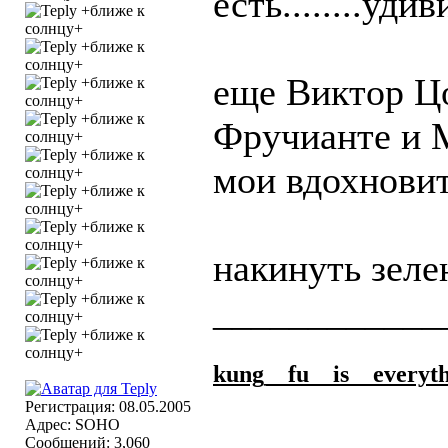
есть........уд
еще Виктор Ц
Фручианте и 
мои вдохнови
накинуть зелен
____________
kung_
_fu_
_is_
_everyt
Регистрация: 08.05.2005
Адрес: SOHO
Сообщений: 3,060