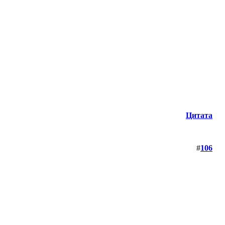
Цитата
#
106