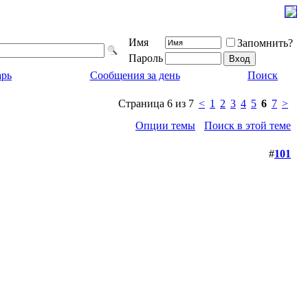
Имя
Запомнить?
Пароль
арь
Сообщения за день
Поиск
Страница 6 из 7
<
1
2
3
4
5
6
7
>
Опции темы
Поиск в этой теме
#
101