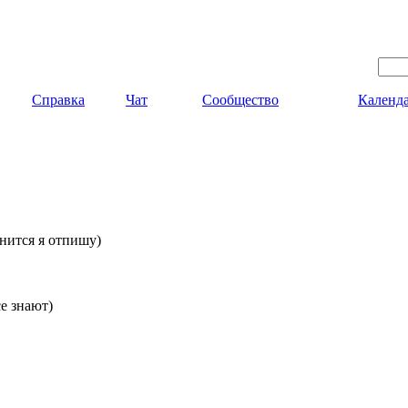
Справка
Чат
Сообщество
Календ
енится я отпишу)
е знают)