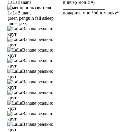
LaLaBanana
пикчер-мод!!!=)
__________________
подарить мне *обнимашку*
green penguin fall asleep
under jazz.