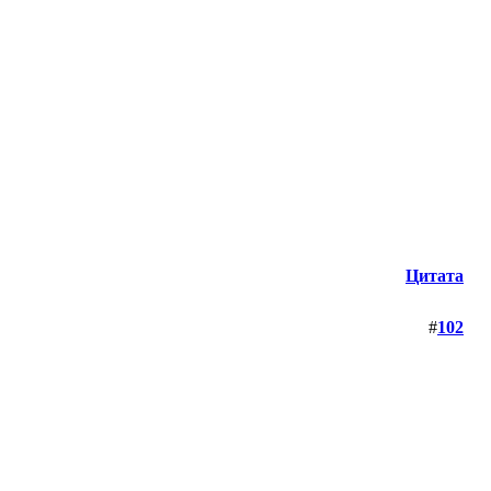
Цитата
#
102