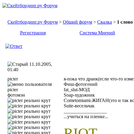
Скейтбординг.ру Форум
>
Общий форум
>
Свалка
>
1 слово
Регистрация
Система Мнений
11.10.2005,
01:40
picter
я-пока что дранк(если что-то изм
Фиш-фотогений
fat_slut-МОД
фотомэн
Soap-художник
Cometomiami-ЖИГАН(это и так вс
Suite-весельчак
__________________
...учиться на пленке...
RIOT