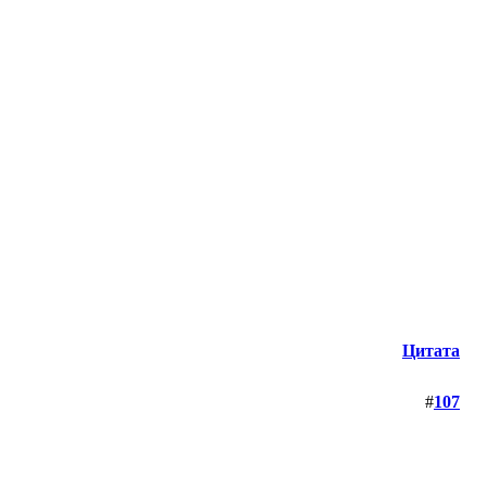
Цитата
#
107