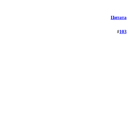
Цитата
#
103