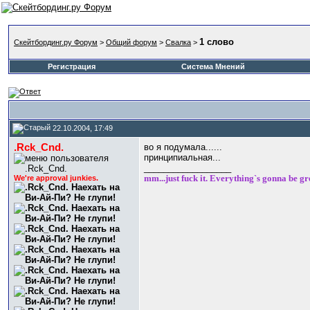
1 слово
Скейтбординг.ру Форум
>
Общий форум
>
Свалка
>
Регистрация
Система Мнений
22.10.2004, 17:49
.Rck_Cnd.
во я подумала......
принципиальная...
__________________
mm...just fuck it. Everything`s gonna be gr
We're approval junkies.