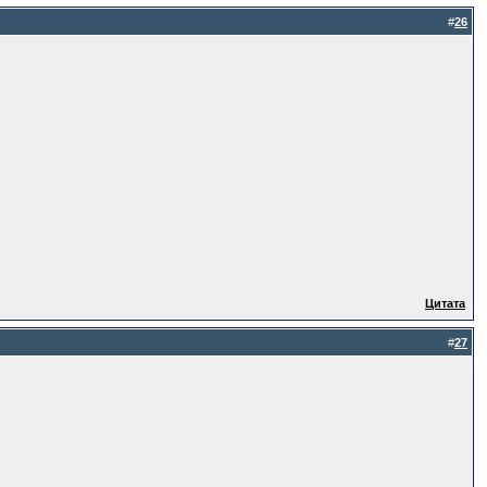
#
26
Цитата
#
27