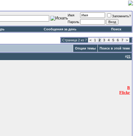
Имя
Запомнить?
Пароль
арь
Сообщения за день
Поиск
Страница 2 из 7
<
1
2
3
4
5
6
7
>
Опции темы
Поиск в этой теме
#
21
B
Flickr