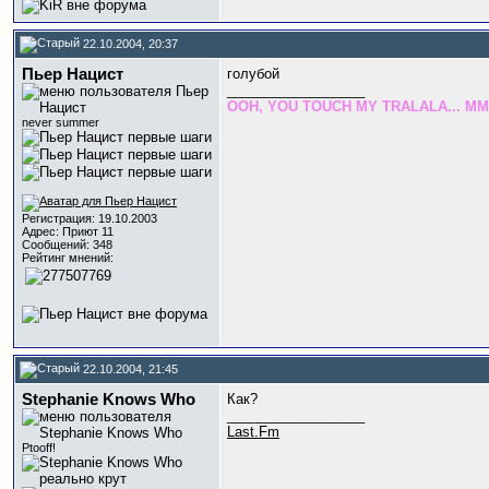
22.10.2004, 20:37
Пьер Нацист
голубой
__________________
OOH, YOU TOUCH MY TRALALA... M
never summer
Регистрация: 19.10.2003
Адрес: Приют 11
Сообщений: 348
Рейтинг мнений:
22.10.2004, 21:45
Stephanie Knows Who
Как?
__________________
Last.Fm
Ptooff!