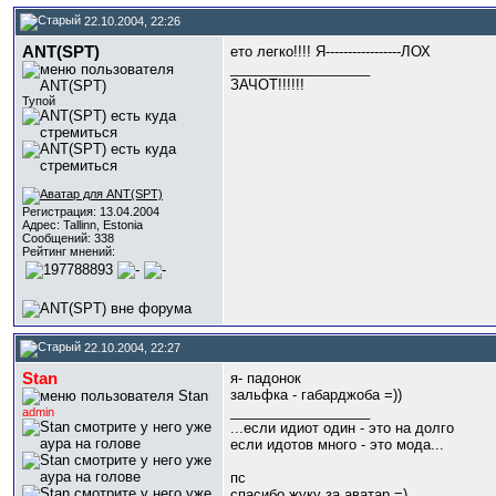
22.10.2004, 22:26
ANT(SPT)
ето легко!!!! Я-----------------ЛОХ
__________________
ЗАЧОТ!!!!!!
Тупой
Регистрация: 13.04.2004
Адрес: Tallinn, Estonia
Сообщений: 338
Рейтинг мнений:
22.10.2004, 22:27
Stan
я- падонок
зальфка - габарджоба =))
__________________
admin
...если идиот один - это на долго
если идотов много - это мода...
пс
спасибо жуку за аватар =)