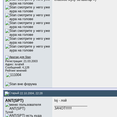
Регистрация: 21.03.2003
Адрес: israhell
Сообщений: 4,128
Рейтинг мнений:
22.10.2004, 22:28
ANT(SPT)
loj - лой
__________________
ЗАЧОТ!!!!!!
Тупой