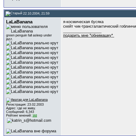
22.10.2004, 21:59
LaLaBanana
я-космическая бусяка
скейт чик-трансгалактический гоблинчи
__________________
подарить мне *обнимашку*
green penguin fall asleep under
jazz.
Регистрация: 23.02.2003
Адрес: где не живу.
Сообщений: 6,343
Рейтинг мнений:
102