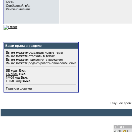
Гость
Сообщений: n/a
Рейтинг мнений:
Ваши права в разделе
Вы
не можете
создавать новые темы
Вы
не можете
отвечать в темах
Вы
не можете
прикреплять вложения
Вы
не можете
редактировать свои сообщения
BB коды
Вкл.
Смайлы
Вкл.
[IMG]
код
Вкл.
HTML код
Выкл.
Правила форума
Текущее врем