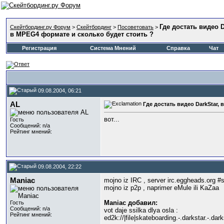
Где достать видео D
Скейтбординг.ру Форум
>
Скейтбординг
>
Посоветовать
>
в MPEG4 формате и сколько будет стоить ?
Регистрация
Система Мнений
Справка
Чат
09.08.2004, 06:21
AL
Где достать видео DarkStar,
вот...
Гость
Сообщений: n/a
Рейтинг мнений:
09.08.2004, 22:22
Maniac
mojno iz IRC , server irc.eggheads.org #
mojno iz p2p , naprimer eMule ili KaZaa
Maniac добавил:
Гость
Сообщений: n/a
vot daje ssilka dlya osla :
Рейтинг мнений:
ed2k://|file|skateboarding.-.darkstar.