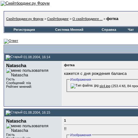
фотка
Скейтбординг.ру Форум
>
Скейтбординг
>
О скейтбординге ...
>
Регистрация
Система Мнений
Справка
Чат
01.08.2004, 16:14
Natascha
фотка
кажется с дня рождения баланса
Гость
Изображения
Сообщений: n/a
sk4.jpg
(253.4 Кб, 84 пр
Рейтинг мнений:
01.08.2004, 16:15
Natascha
1
!!
Гость
Изображения