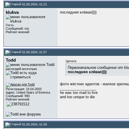
02.08.2004, 01:21
klukva
последняя клёвая))))
Гость
Сообщений: n/a
Рейтинг мнений:
02.08.2004, 01:57
Todd
Цитата:
Первоначальное сообщение от kl
распиздяй-мозготрах
последняя клёвая))))
фото жёстких идиотов - жалкое зрелищ
__________________
Регистрация: 16.04.2003
he was too mad to live
Адрес: United Stairs of Emerica
Сообщений: 990
and too unique to die
Рейтинг мнений:
02.08.2004, 01:59