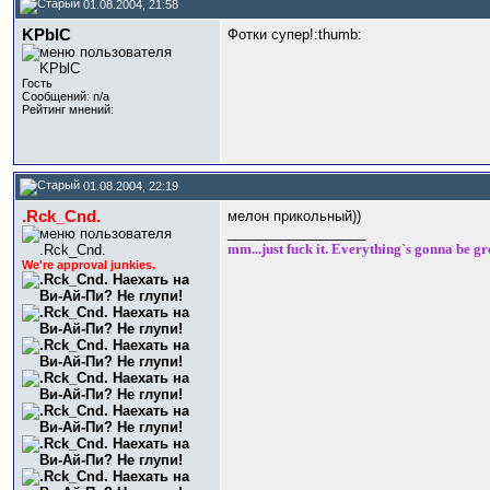
01.08.2004, 21:58
KPblC
Фотки супер!:thumb:
Гость
Сообщений: n/a
Рейтинг мнений:
01.08.2004, 22:19
.Rck_Cnd.
мелон прикольный
))
__________________
mm...just fuck it. Everything`s gonna be gr
We're approval junkies.