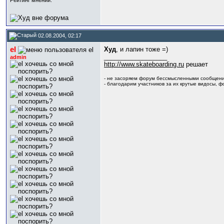
Рейтинг мнений:
02.08.2004, 02:17
el
Худ
, и лапин тоже =)
__________________
admin
http://www.skateboarding.ru
решает
- не засоряем форум бессмысленными сообщени
- благодарим участников за их крутые видосы, фот