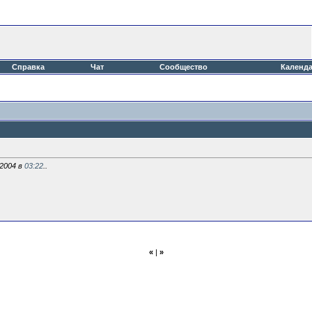
Справка
Чат
Сообщество
Календ
.2004 в
03:22
..
«
|
»