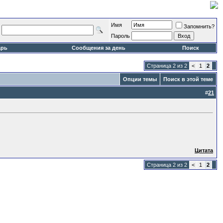
Имя
Запомнить?
Пароль
арь
Сообщения за день
Поиск
Страница 2 из 2
<
1
2
Опции темы
Поиск в этой теме
#
21
Цитата
Страница 2 из 2
<
1
2