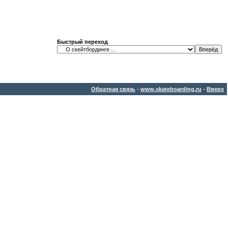
Быстрый переход
Обратная связь
-
www.skateboarding.ru
-
Вверх