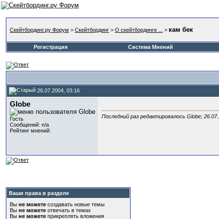
кам бек
Скейтбординг.ру Форум
>
Скейтбординг
>
О скейтбординге ...
>
Регистрация
Система Мнений
26.07.2004, 03:16
Globe
Последний раз редактировалось Globe; 26.07
Гость
Сообщений: n/a
Рейтинг мнений:
Ваши права в разделе
Вы
не можете
создавать новые темы
Вы
не можете
отвечать в темах
Вы
не можете
прикреплять вложения