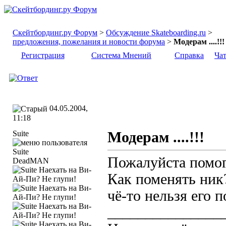
Скейтбординг.ру Форум
>
Обсуждение Skateboarding.ru
>
предложения, пожелания и новости форума
>
Модерам ....!!!
Регистрация
Система Мнений
Справка
Ча
04.05.2004,
11:18
Suite
Модерам ....!!!
Пожалуйста помог
DeadMAN
Как поменять ник?
чё-то нельзя его 
_______________