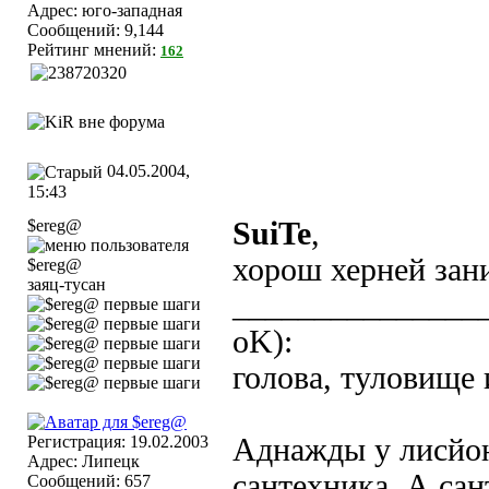
Адрес: юго-западная
Сообщений: 9,144
Рейтинг мнений:
162
04.05.2004,
15:43
$ereg@
SuiTe
,
хорош херней зан
заяц-тусан
_______________
oK):
голова, туловище 
Регистрация: 19.02.2003
Аднажды у лисйон
Адрес: Липецк
сантехника. А сан
Сообщений: 657