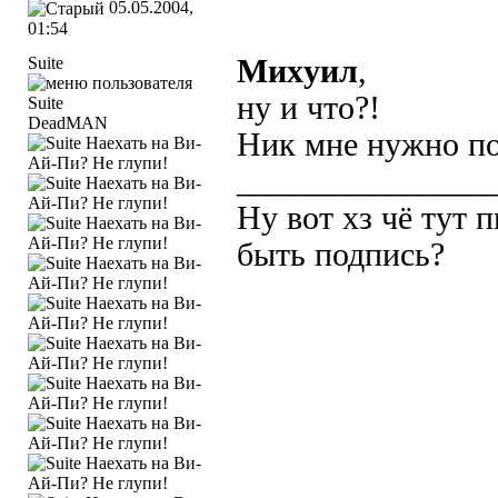
05.05.2004,
01:54
Suite
Михyил
,
ну и что?!
DeadMAN
Ник мне нужно по
_______________
Ну вот хз чё тут 
быть подпись?