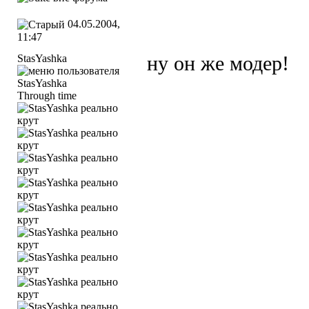
04.05.2004,
11:47
StasYashka
ну он же модер!
Through time