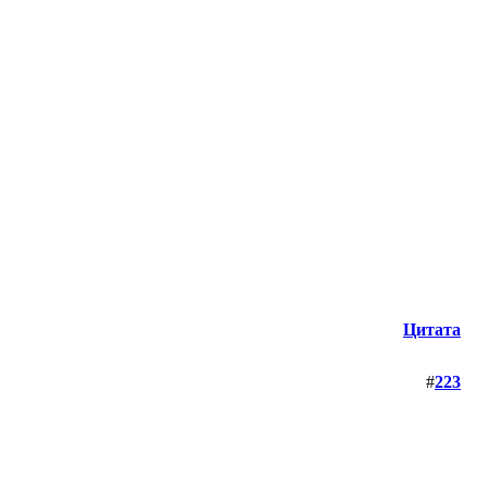
Цитата
#
223