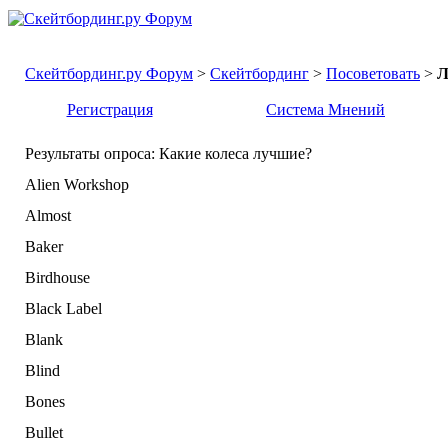
Скейтбординг.ру Форум
>
Скейтбординг
>
Посоветовать
>
Л
Регистрация
Система Мнений
Результаты опроса
: Какие колеса лучшие?
Alien Workshop
Almost
Baker
Birdhouse
Black Label
Blank
Blind
Bones
Bullet