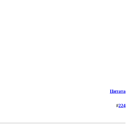
Цитата
#
224