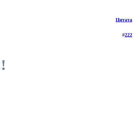
Цитата
#
222
!