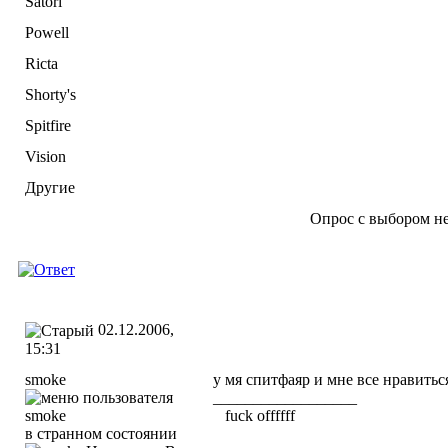
Satori
Powell
Ricta
Shorty's
Spitfire
Vision
Другие
Опрос с выбором не
02.12.2006,
15:31
smoke
у мя спитфаяр и мне все нравитьс
__________________
fuck offffff
в странном состоянии