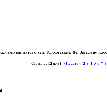
скольких вариантов ответа. Голосовавшие:
492
. Вы ещё не голо
Страница 12 из 31
«
Первая
<
2
3
4
5
6
7
8
я!