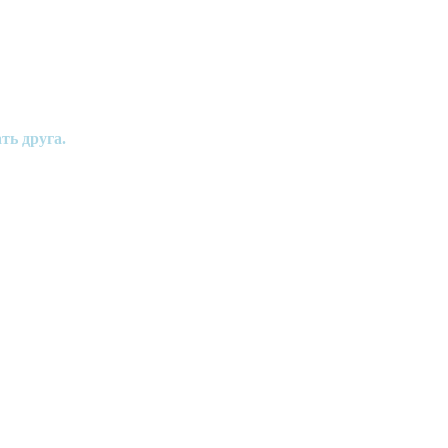
нам нужно лишь быть чуть поближе к Богу
ть друга.