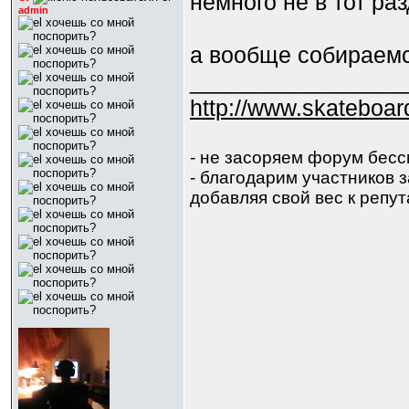
немного не в тот р
admin
а вообще собираем
_________________
http://www.skateboar
- не засоряем форум бес
- благодарим участников за
добавляя свой вес к репут