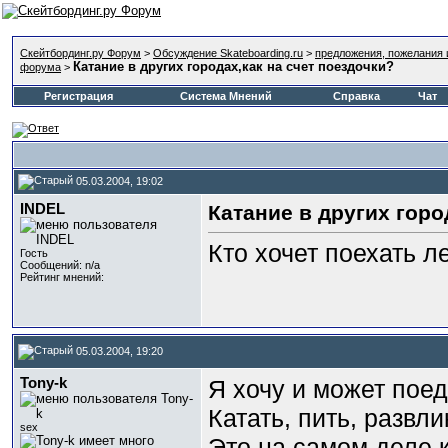
Скейтбординг.ру Форум
>
Обсуждение Skateboarding.ru
>
предложения, пожелания 
Катание в других городах,как на счет поездочки?
форума
>
Регистрация
Система Мнений
Справка
Чат
05.03.2004, 19:02
INDEL
Катание в других горо
Кто хочет поехать л
Гость
Сообщений: n/a
Рейтинг мнений:
05.03.2004, 19:20
Tony-k
Я хочу и может поед
Катать, пить, развли
sex
Это на самом деле 