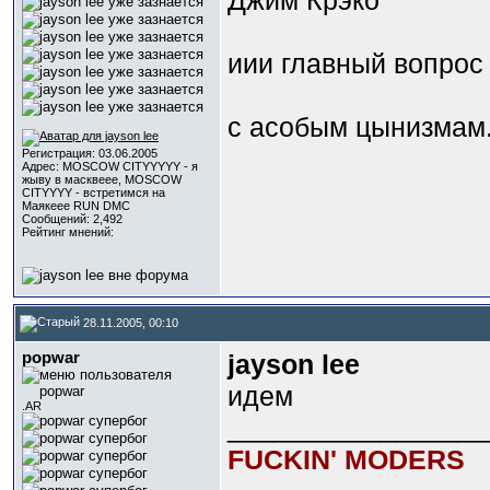
Джим Крэко
иии главный вопрос 
с асобым цынизмам.
Регистрация: 03.06.2005
Адрес: MOSCOW CITYYYYY - я
жыву в масквеее, MOSCOW
CITYYYY - встретимся на
Маякеее RUN DMC
Сообщений: 2,492
Рейтинг мнений:
28.11.2005, 00:10
popwar
jayson lee
идем
.AR
_________________
FUCKIN' MODERS