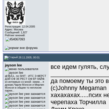
Регистрация: 12.04.2005
Адрес: Москва
Сообщений: 1,927
Рейтинг мнений:
28.11.2005, 00:01
jayson lee
все идем гулять, с
_________________
all BULL, no SHIT - ИТС Э ФЕРСТ
ДЭЙ ОФ ЗЕ РЕСТ ОФ ЕР ЛАЙФ.
да помоему ты это 
из интервью со мной: эммм... я
думаю,Чарли Мэнсон и Мерлин
(c)Johnny Megaman
Мэнсон в общем то неплохие
парни...
хахахахах.....псих 
черепаха Торчилла