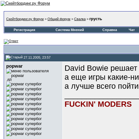
грусть
Скейтбординг.ру Форум
>
Общий форум
>
Свалка
>
Регистрация
Система Мнений
Справка
Чат
27.11.2005, 23:57
popwar
David Bowie решает 
а еще игры какие-н
.AR
а лучше всего пойти
_________________
FUCKIN' MODERS