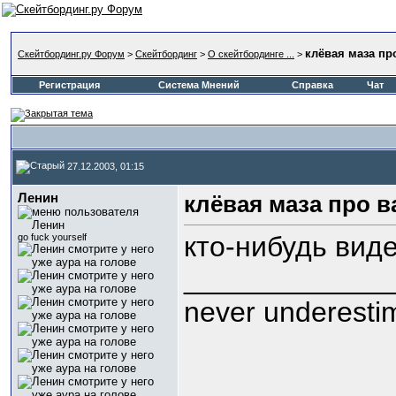
клёвая маза пр
Скейтбординг.ру Форум
>
Скейтбординг
>
О скейтбординге ...
>
Регистрация
Система Мнений
Справка
Чат
27.12.2003, 01:15
Ленин
клёвая маза про 
кто-нибудь вид
go fuck yourself
_____________
never underestima