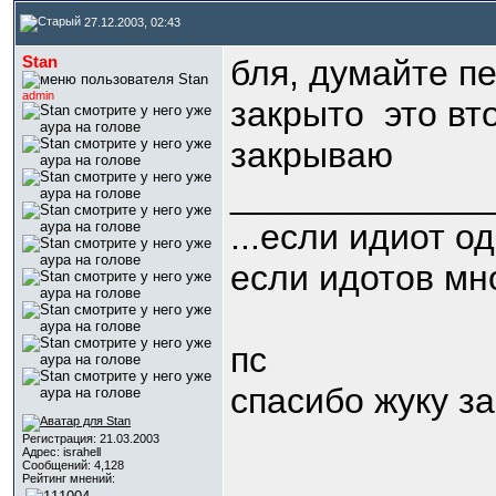
27.12.2003, 02:43
Stan
бля, думайте пе
admin
закрыто
это вт
закрываю
_____________
...если идиот од
если идотов мно
пс
спасибо жуку за
Регистрация: 21.03.2003
Адрес: israhell
Сообщений: 4,128
Рейтинг мнений: