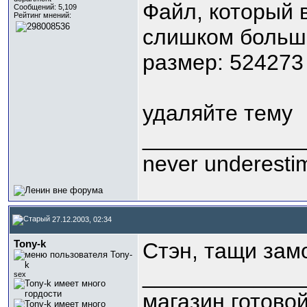
Файл, который 
Сообщений: 5,109
Рейтинг мнений:
слишком больш
размер: 524273 
удаляйте тему
_____________
never underestima
27.12.2003, 02:34
Tony-k
Стэн, тащи замо
_____________
sex
магазин готово