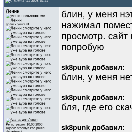
27.12.2003, 01:21
Ленин
блин, у меня н
нажимал помест
go fuck yourself
просмотр. сайт 
попробую
sk8punk добавил:
блин, у меня н
sk8punk добавил:
бля, где его ск
Регистрация: 10.03.2003
sk8punk добавил:
Адрес: brooklyn zoo police
department