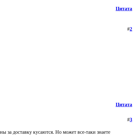
Цитата
#
2
Цитата
#
3
ены за доставку кусаются. Но может все-таки знаете