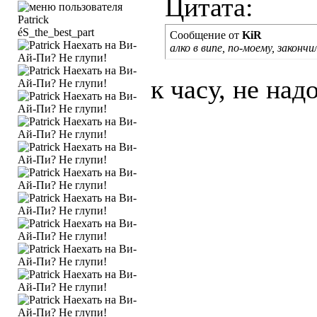
Цитата:
éS_the_best_part
Сообщение от
KiR
алко в випе, по-моему, закончи
к часу, не над