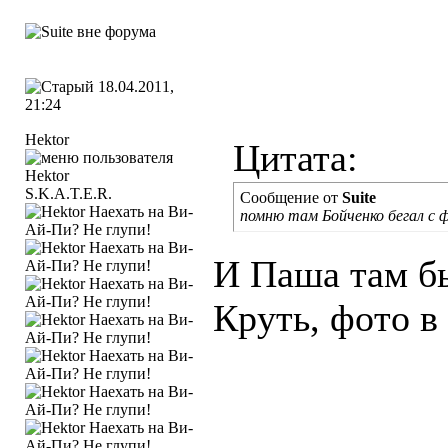
18.04.2011,
21:24
Hektor
Цитата:
S.K.A.T.E.R.
Сообщение от
Suite
помню там Бойченко бегал с 
И Паша там б
Круть, фото в