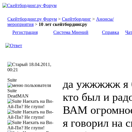
Скейтбординг.ру Форум
>
Скейтбординг
>
Анонсы/
мероприятия
>
10 лет скейтбординг.ру
Регистрация
Система Мнений
Справка
Ча
18.04.2011,
00:21
Suite
да ужжжжж я б
кто был и радо
DeadMAN
ВАМ огромное
я говорил на с