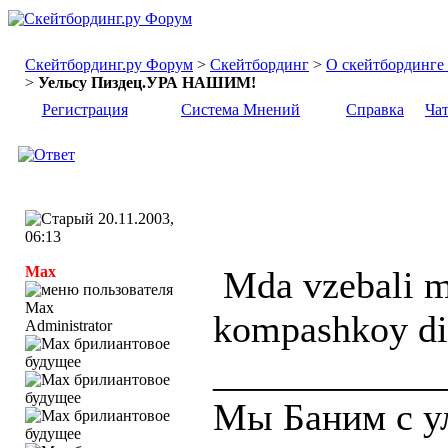
Скейтбординг.ру Форум
>
Скейтбординг
>
О скейтбординге .
>
Уельсу Пиздец.УРА НАШИМ!
Регистрация
Система Мнений
Справка
Ча
20.11.2003,
06:13
Max
Mda vzebali mi
kompashkoy did
Administrator
____________
Мы Баним с 