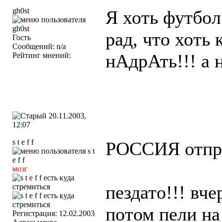
gh0st
Я хоть футбол
рад, что хоть
Гость
Сообщений: n/a
нАдрАть!!! а 
Рейтинг мнений:
20.11.2003,
12:07
s t e f f
РОССИЯ отправ
мозг
пездато!!! вч
потом пели на
Регистрация: 12.02.2003