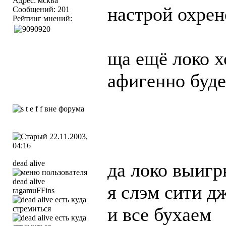
Адрес: мсква
настрой охрене
Сообщений: 201
Рейтинг мнений:
ща ещё локо х
афигенно буде
22.11.2003,
04:16
dead alive
да локо выигр
я слэм сити д
ragamuFFins
и все бухаем