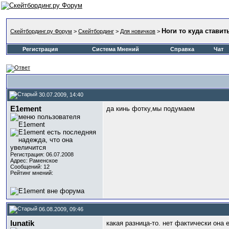
Ноги то куда ставит
Скейтбординг.ру Форум
>
Скейтбординг
>
Для новичков
>
Регистрация
Система Мнений
Справка
Чат
30.07.2009, 14:40
E1ement
да кинь фотку,мы подумаем
Регистрация: 06.07.2008
Адрес: Раменское
Сообщений: 12
Рейтинг мнений:
06.08.2009, 09:46
lunatik
какая разница-то. нет фактически она