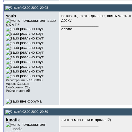
02.09.2009, 20:08
saub
вставать, ехать дальше, опять улетать
доску.
__________________
S.K.A.T.E.
ололо
Регистрация: 27.10.2008
Адрес: Харьков
Сообщений: 219
Рейтинг мнений:
02.09.2009, 20:30
lunatik
линт а много ли старался?)
__________________