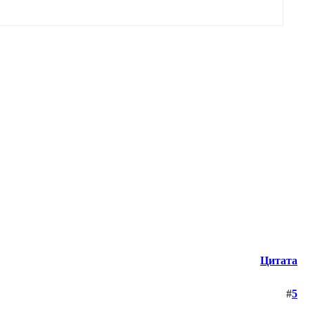
Цитата
#
5