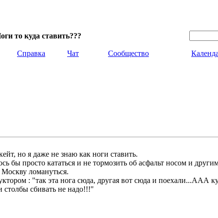
оги то куда ставить???
Справка
Чат
Сообщество
Календ
ейт, но я даже не знаю как ноги ставить.
ось бы просто кататься и не тормозить об асфальт носом и другим
в Москву ломануться.
ктором : "так эта нога сюда, другая вот сюда и поехали...ААА ку
 столбы сбивать не надо!!!"