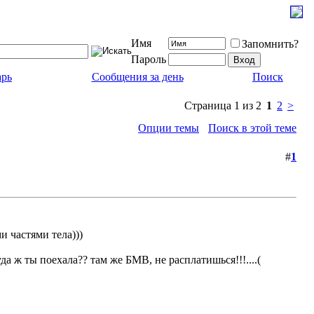
Имя
Запомнить?
Пароль
арь
Сообщения за день
Поиск
Страница 1 из 2
1
2
>
Опции темы
Поиск в этой теме
#
1
и частями тела)))
да ж ты поехала?? там же БМВ, не расплатишься!!!....(