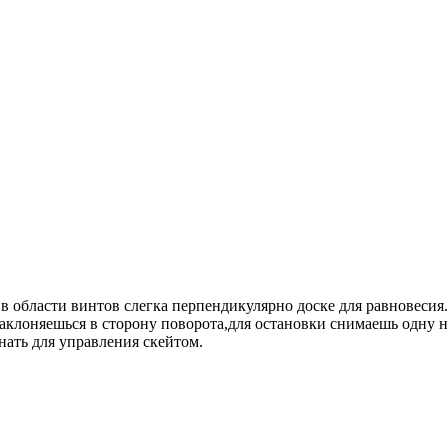
в области винтов слегка перпендикулярно доске для равновесия
аклоняешься в сторону поворота,для остановки снимаешь одну н
нать для управления скейтом.