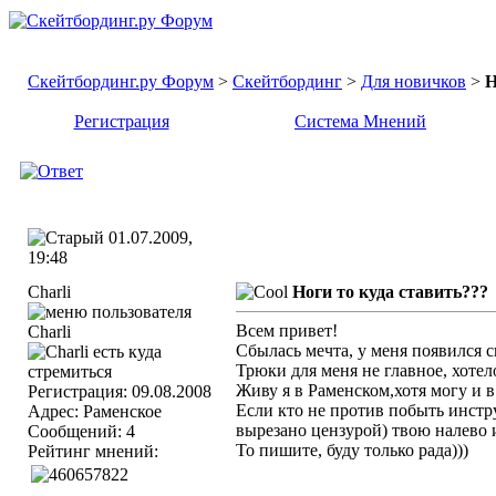
Скейтбординг.ру Форум
>
Скейтбординг
>
Для новичков
>
Н
Регистрация
Система Мнений
01.07.2009,
19:48
Сharli
Ноги то куда ставить???
Всем привет!
Сбылась мечта, у меня появился ск
Трюки для меня не главное, хотел
Живу я в Раменском,хотя могу и 
Регистрация: 09.08.2008
Если кто не против побыть инстру
Адрес: Раменское
вырезано цензурой) твою налево и
Сообщений: 4
То пишите, буду только рада)))
Рейтинг мнений: