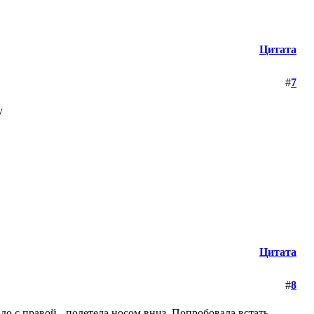
Цитата
#
7
у
Цитата
#
8
адо с правой - полетела носом вниз. Попробовала встать