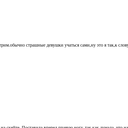
трим.обычно страшные девушки учаться сами,ну это я так,к слов
 на скейте. Поставила вперед правую ногу, так как думала, что н