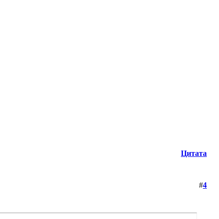
Цитата
#
4