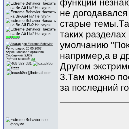
функции незнаю
не догодавался
старые темы.Та
таких разделах
умолчанию "Пок
Регистрация: 20.05.2007
Адрес: Москва.Чертаново.
например,а в д
Сообщений: 2,662
Рейтинг мнений:
261
Другом экстрим
3.Там можно по
за последний го
_____________