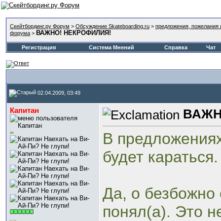
Скейтбординг.ру Форум
>
Обсуждение Skateboarding.ru
>
предложения, пожелания 
ВАЖНО! НЕКРОФИЛИЯ!
форума
>
Регистрация
Система Мнений
Справка
Чат
02.04.2009, 03:49
Капитан
ВАЖН
∞
В предложениях
будет караться.
Да, о безбожно
понял(а). Это 