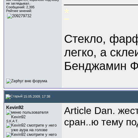
_____________
не заглядывал..
Сообщений: 2,395
*
Рейтинг мнений:
Стекло, фар
легко, а скле
Бенджамин Ф
15.05.2009, 17:38
Kevin92
Article Dan. же
сран..ю тему по
S.K.A.T.
_____________