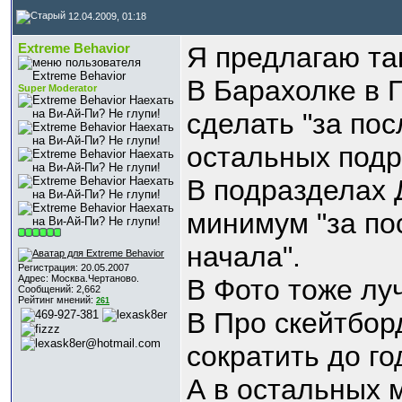
12.04.2009, 01:18
Extreme Behavior
Я предлагаю та
В Барахолке в 
Super Moderator
сделать "за пос
остальных подр
В подразделах 
минимум "за по
начала".
Регистрация: 20.05.2007
Адрес: Москва.Чертаново.
В Фото тоже лу
Сообщений: 2,662
Рейтинг мнений:
261
В Про скейтбор
сократить до го
А в остальных м