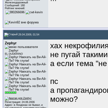
Железнодорожный
Сообщений: 180
Рейтинг мнений:
29.04.2009, 01:54
Zephyr
хах некрофилия
не пугай таким
EL DUDERINO
а если тема "н
пс
а пропагандиро
можно?
Регистрация: 24.06.2006
Адрес: в Лондонах не бывал, и
как говорится, королеве под юбку