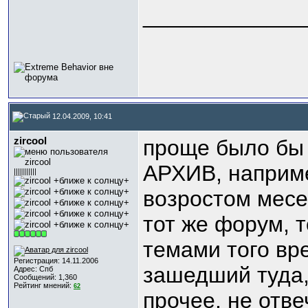
_____________
12.04.2009, 10:41
zircool
проще было бы 
АРХИВ, наприме
|||||||||||
возростом месец
тот же форум, т
темами того вре
Регистрация: 14.11.2006
зашедший туда,
Адрес: Спб
Сообщений: 1,360
Рейтинг мнений:
62
прочее, не отве