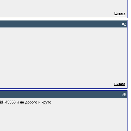
Цитата
#
7
Цитата
#
8
s_id=45558 и не дорого и круто