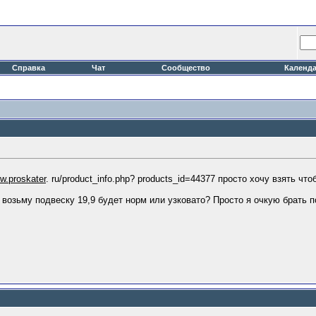
Справка
Чат
Сообщество
Календ
w.proskater
. ru/product_info.php? products_id=44377 просто хочу взять чт
 возьму подвеску 19,9 будет норм или узковато? Просто я очкую брать п