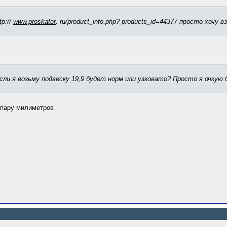
p://
www.proskater
. ru/product_info.php? products_id=44377 просто хочу
если я возьму подвеску 19,9 будет норм или узковато? Просто я очкую 
в пару милиметров