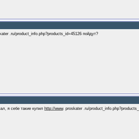
skater .ru/product_info.php?products_id=45126 пойдут?
мал, я себе такие купил
http://www
. proskater .ru/product_info.php?product