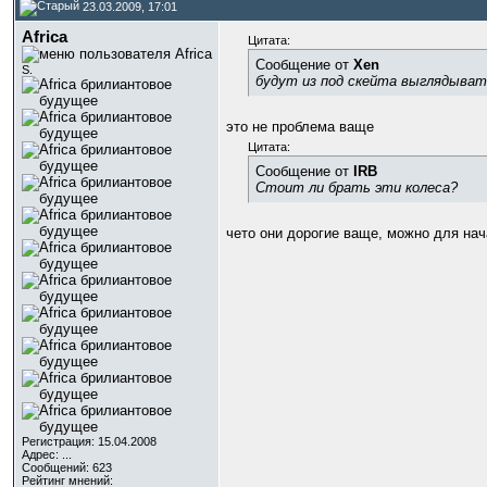
23.03.2009, 17:01
Africa
Цитата:
Сообщение от
Xen
S.
будут из под скейта выглядыват
это не проблема ваще
Цитата:
Сообщение от
IRB
Стоит ли брать эти колеса?
чето они дорогие ваще, можно для нач
Регистрация: 15.04.2008
Адрес: ...
Сообщений: 623
Рейтинг мнений: