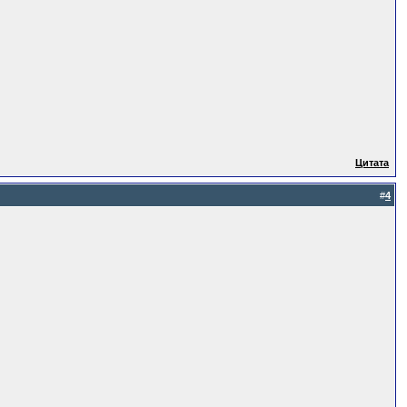
Цитата
#
4