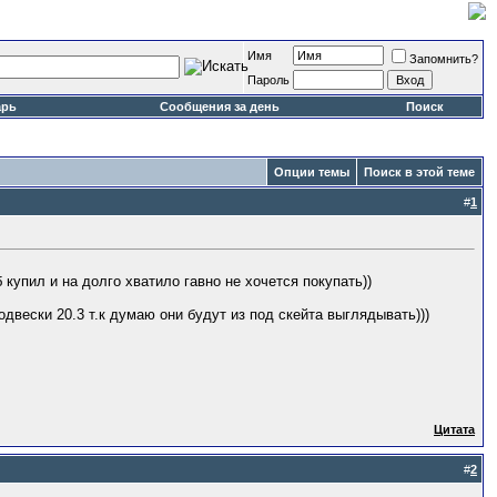
Имя
Запомнить?
Пароль
арь
Сообщения за день
Поиск
Опции темы
Поиск в этой теме
#
1
об купил и на долго хватило гавно не хочется покупать))
одвески 20.3 т.к думаю они будут из под скейта выглядывать)))
Цитата
#
2