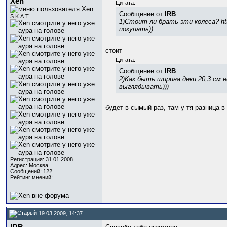
Xen
Цитата:
Сообщение от
IRB
S.K.A.T.
1)Стоит ли брать эти колеса? htt
покупать))
стоит
Цитата:
Сообщение от
IRB
2)Как быть ширина деки 20,3 см 
выглядывать)))
будет в сымый раз, там у тя разница 
Регистрация: 31.01.2008
Адрес: Москва
Сообщений: 122
Рейтинг мнений:
19.03.2009, 14:37