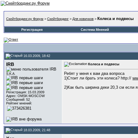
Колеса и подвесы
Скейтбординг.ру Форум
>
Скейтбординг
>
Для новичков
>
Регистрация
Система Мнений
16.03.2009, 18:42
IRB
Колеса и подвесы
Ребят у меня к вам два вопроса
S.K.A.
1)Стоит ли брать эти колеса? http://
ww
2)Как быть ширина деки 20,3 см если я
Регистрация: 15.03.2009
Адрес: OMSK-MOSCOW
Сообщений: 52
Рейтинг мнений:
18.03.2009, 21:48