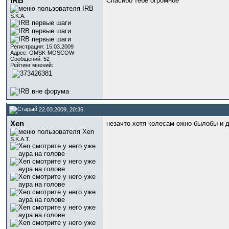
IRB
Спасибо тебе огромное
S.K.A.
Регистрация: 15.03.2009
Адрес: OMSK-MOSCOW
Сообщений: 52
Рейтинг мнений:
22.03.2009, 20:36
Xen
незачто хотя колесам ожно былобы и д
S.K.A.T.