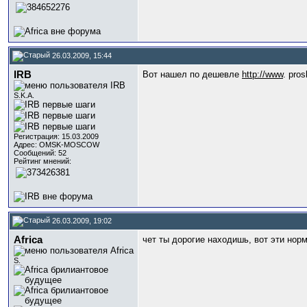
26.03.2009, 15:44
IRB
Вот нашел по дешевле
http://www
. pro
S.K.A.
Регистрация: 15.03.2009
Адрес: OMSK-MOSCOW
Сообщений: 52
Рейтинг мнений:
26.03.2009, 19:02
Africa
чет ты дорогие находишь, вот эти нор
S.