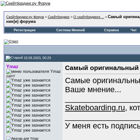
Самый оригин
Скейтбординг.ру Форум
>
Скейтбординг
>
О скейтбординге ...
>
ник(и) форума
Регистрация
Система Мнений
Справка
Чат
18.09.2003, 00:29
Ymaz
Самый оригинальный 
zamY
Самые оригинальны
Ваше мнение...
_________________
Skateboarding.ru
, к
_________________
У меня есть подпис