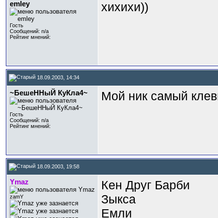
emley
хихихи))
Гость
Сообщений: n/a
Рейтинг мнений:
18.09.2003, 14:34
~БешеННыЙ КуКла4~
Мой ник самый клев
Гость
Сообщений: n/a
Рейтинг мнений:
18.09.2003, 19:58
Ymaz
Кен Друг Барби
Зыкса
zamY
Емли