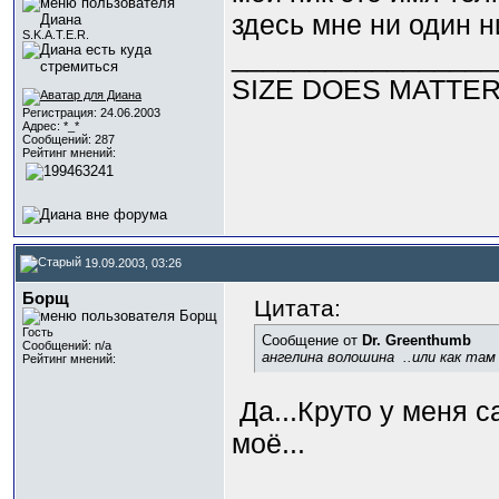
здесь мне ни один ни
S.K.A.T.E.R.
_________________
SIZE DOES MATTER..
Регистрация: 24.06.2003
Адрес: *_*
Сообщений: 287
Рейтинг мнений:
19.09.2003, 03:26
Борщ
Цитата:
Гость
Сообщение от
Dr. Greenthumb
Сообщений: n/a
ангелина волошина
..или как там
Рейтинг мнений:
Да...Круто у меня 
моё...