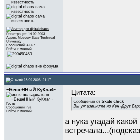
Регистрация: 14.02.2003
Адрес: Moscow State Technical
University
Сообщений: 4,667
Рейтинг мнений:
18.09.2003, 21:17
~БешеННыЙ КуКла4~
Цитата:
Сообщение от
Skate chick
Гость
Вы уж извините но Кен -Друг Бар
Сообщений: n/a
Рейтинг мнений:
а нука угадай какой
встречала...(подска