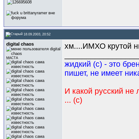
18.09.2003, 20:52
digital chaos
хм....ИМХО крутой 
_________________
МАСТА
жидкий (с) - это бре
пишет, не имеет ник
И какой русский не 
... (с)