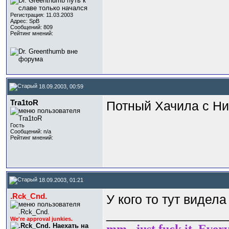
Регистрация: 11.03.2003
Адрес: SpB
Сообщений: 809
Рейтинг мнений:
18.09.2003, 00:59
Tra1toR
Потный Хачила с Н
Гость
Сообщений: n/a
Рейтинг мнений:
18.09.2003, 01:21
.Rck_Cnd.
У кого то тут видела
_________________
We're approval junkies.
mm...just fuck it. Ever