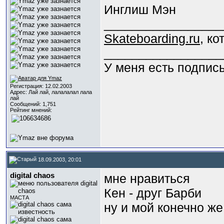
Инглиш Мэн
_________________
Skateboarding.ru
, к
_________________
У меня есть подпис
Регистрация: 12.02.2003
Адрес: Лай лай, лалалалал лала
лай
Сообщений: 1,751
Рейтинг мнений:
18.09.2003, 20:01
digital chaos
мне нравиться
Кен - друг Барби
МАСТА
ну и мой конечно ж
_________________