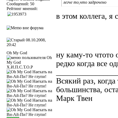
легче то,что задрочено
Сообщений: 50
Рейтинг мнений:
в этом коллега, я
08.10.2008,
20:42
Oh My God
ну каму-то чтото 
редко когда все о
Х.И.П.С.Т.О.Р
_______________
Всякий раз, когда
большинства, оста
Марк Твен