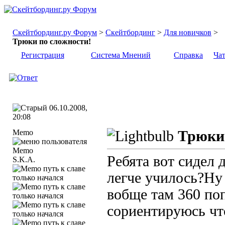
Скейтбординг.ру Форум
>
Скейтбординг
>
Для новичков
>
Трюки по сложности!
Регистрация
Система Мнений
Справка
Ча
06.10.2008,
20:08
Memo
Трюки 
Ребята вот сидел 
S.K.A.
легче училось?Ну
вобще там 360 по
сориентируюсь чт