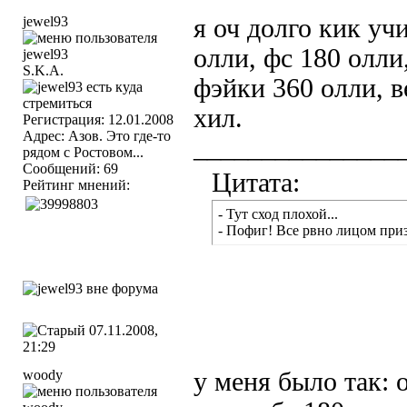
jewel93
я оч долго кик уч
олли, фс 180 олли
S.K.A.
фэйки 360 олли, в
хил.
Регистрация: 12.01.2008
Адрес: Азов. Это где-то
_______________
рядом с Ростовом...
Сообщений: 69
Цитата:
Рейтинг мнений:
- Тут сход плохой...
- Пофиг! Все рвно лицом при
07.11.2008,
21:29
woody
у меня было так: