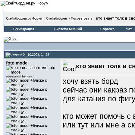
кто знает толк в с
Скейтбординг.ру Форум
>
Скейтбординг
>
Посоветовать
>
Регистрация
Система Мнений
Справка
Чат
04.10.2008, 14:28
foto model
кто знает толк в 
obsession bending
хочу взять борд
сейчас они какраз 
для катания по фиг
кто может помочь с
или тут или мне а с