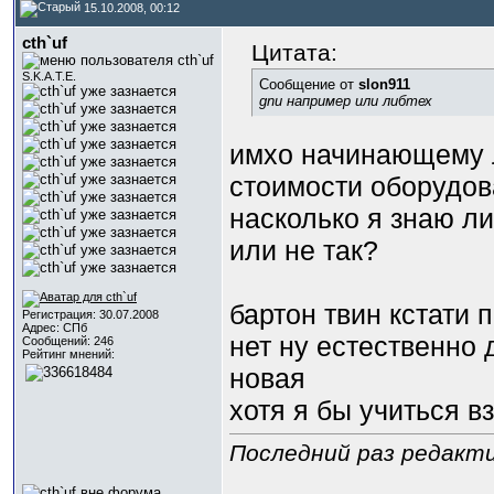
15.10.2008, 00:12
cth`uf
Цитата:
S.K.A.T.E.
Сообщение от
slon911
gnu например или либтех
имхо начинающему ли
стоимости оборудов
насколько я знаю ли
или не так?
бартон твин кстати 
Регистрация: 30.07.2008
Адрес: СПб
нет ну естественно д
Сообщений: 246
Рейтинг мнений:
новая
хотя я бы учиться 
Последний раз редактир