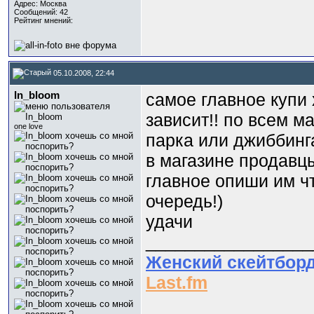
Адрес: Москва
Сообщений: 42
Рейтинг мнений:
05.10.2008, 22:44
In_bloom
самое главное купи 
зависит!! по всем м
one love
парка или джиббинг
в магазине продавцы
главное опиши им чт
очередь!)
удачи
_________________
Женский скейтбор
Last.fm