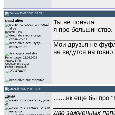
23.07.2003, 03:35
dead alive
Ты не поняла.
я про большинство.
ragamuFFins
_________________
Мои друзья не фуф
не ведутся на говно
Регистрация: 21.03.2003
Адрес: S-Pb
Сообщений: 1,142
Рейтинг мнений:
23.07.2003, 05:11
Дима
.......нк еще бы про
_________________
Да!
Две зажженных пап