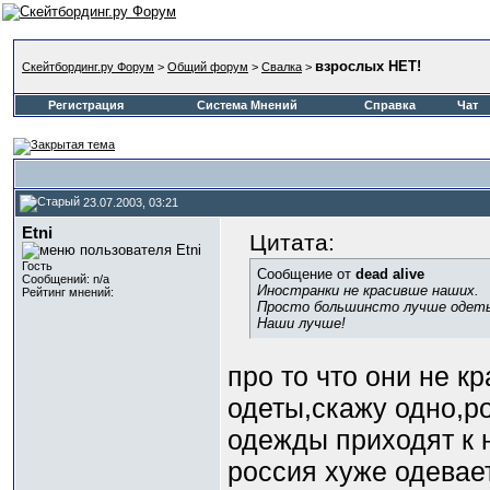
взрослых НЕТ!
Скейтбординг.ру Форум
>
Общий форум
>
Свалка
>
Регистрация
Система Мнений
Справка
Чат
23.07.2003, 03:21
Etni
Цитата:
Гость
Сообщение от
dead alive
Сообщений: n/a
Иностранки не красивше наших.
Рейтинг мнений:
Просто большинсто лучше одет
Наши лучше!
про то что они не кр
одеты,скажу одно,ро
одежды приходят к 
россия хуже одеваетс