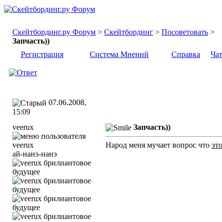
Скейтбординг.ру Форум
>
Скейтбординг
>
Посоветовать
>
Запчасть))
Регистрация
Система Мнений
Справка
Ча
07.06.2008,
15:09
veerux
Запчасть))
Народ меня мучает вопрос что
эт
ай-нанэ-нанэ