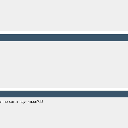
ют,но хотят научиться?:D