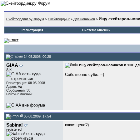
Ищу скейтеров-нови
Скейтбординг.ру Форум
>
Скейтбординг
>
Для новичков
>
Регистрация
Система Мнений
14.05.2008, 00:28
GIAA
Ищу скейтеров-новичков в УФЕ дл
S.K.
Собственно субж. =)
Регистрация: 08.05.2008
Адрес: Ад
Сообщений: 38
Рейтинг мнений:
05.08.2009, 17:54
Sabina!
какая цена?)
registered