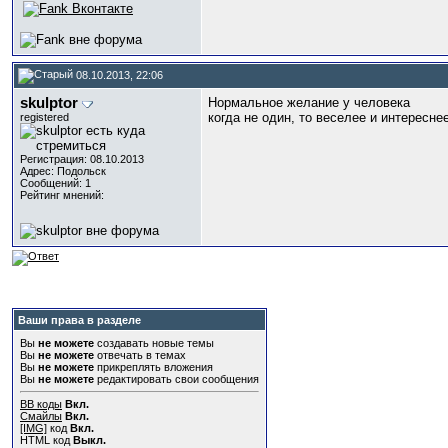
08.10.2013, 22:06
skulptor
Нормальное желание у человека
когда не один, то веселее и интересн
registered
.
.
.
.
.
.
.
.
.
.
.
.
.
.
.
.
.
.
.
.
.
.
.
.
.
.
.
.
.
.
.
.
.
.
Регистрация: 08.10.2013
Адрес: Подольск
Сообщений: 1
Рейтинг мнений:
Ваши права в разделе
Вы
не можете
создавать новые темы
Вы
не можете
отвечать в темах
Вы
не можете
прикреплять вложения
Вы
не можете
редактировать свои сообщения
BB коды
Вкл.
Смайлы
Вкл.
[IMG]
код
Вкл.
HTML код
Выкл.