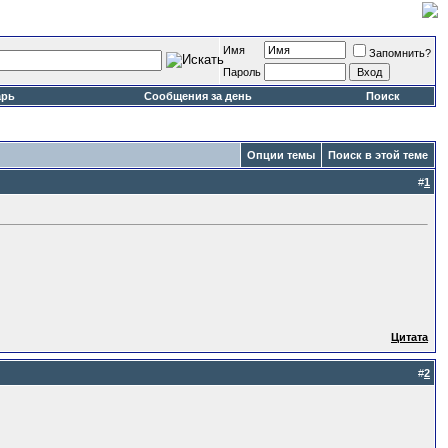
Имя
Запомнить?
Пароль
арь
Сообщения за день
Поиск
Опции темы
Поиск в этой теме
#
1
Цитата
#
2