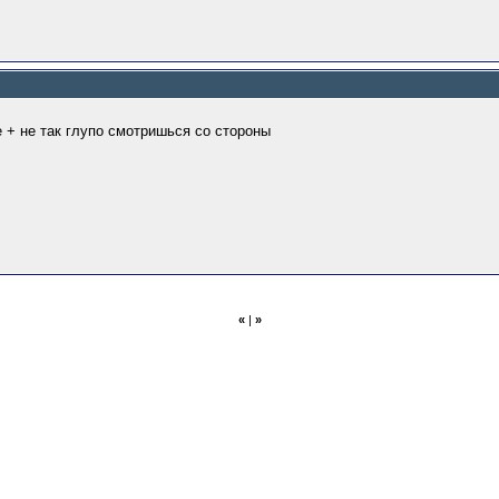
ее + не так глупо смотришься со стороны
«
|
»