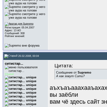
Регистрация: 05.04.2007
Адрес: 13 АО
Сообщений: 308
Рейтинг мнений:
26.02.2008, 00:04
ситистар...
Цитата:
Сообщение от
Supremo
Chanel
А как зовут Сити?
аъхъаъааахааъаха
вы заёбли
вам чё здесь сайт з