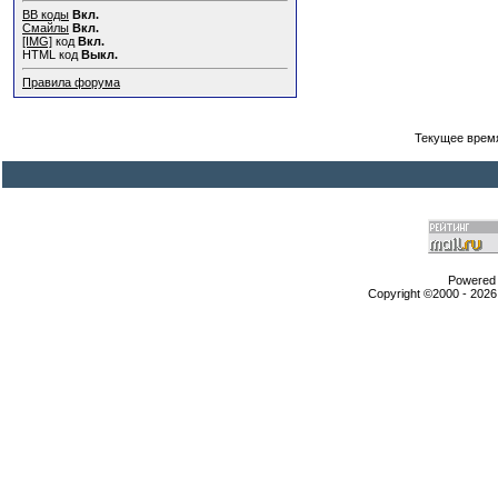
BB коды
Вкл.
Смайлы
Вкл.
[IMG]
код
Вкл.
HTML код
Выкл.
Правила форума
Текущее врем
Powered b
Copyright ©2000 - 2026,