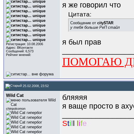
я же говорил что
Цитата:
Сообщение от
city$TAR
у тебя больше РеП стайл
я был прав
Регистрация: 10.08.2006
Адрес: BKонтактe
_________________
Сообщений: 6,573
Рейтинг мнений:
ПОМОГАЮ ДЕ
25.02.2008, 23:52
Wild Cat
бляяяя
я ваще просто в аху
chinpokomon
_________________
S
t
i
l
l
l
i
f
e