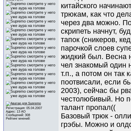
китайского начинают
трюкам, как что дела
через два можно. По
скрипеть начнут, бу
тапок (сникеров, ке
парочкой слоев суп
жидкий был. Весна н
чел знакомый один н
т.п., а потом он так
поотвисали, если бы
2003), сейчас бы рв
честолюбивый. Но по
талант пропал((
Регистрация: 05.04.2007
Адрес: 13 АО
Базовый трюк - олли
Сообщений: 308
Рейтинг мнений:
грэбы. Можно и олдс