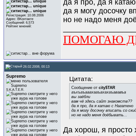
да я про, да я катаю
да я могу досочку в
Регистрация: 10.08.2006
но не надо меня доё
Адрес: BKонтактe
Сообщений: 6,573
_________________
Рейтинг мнений:
ПОМОГАЮ ДЕ
26.02.2008, 00:13
Supremo
Цитата:
Сообщение от
city$TAR
S.K.A.T.E.R.
аъхъаъааахааъахахаъававъа
вы заёбли
вам чё здесь сайт знакомств??
да я про, да я катаю с Нагатено
да я могу досочку вписать со ски
но не надо меня доёбывать...
Да хорош, я просто 