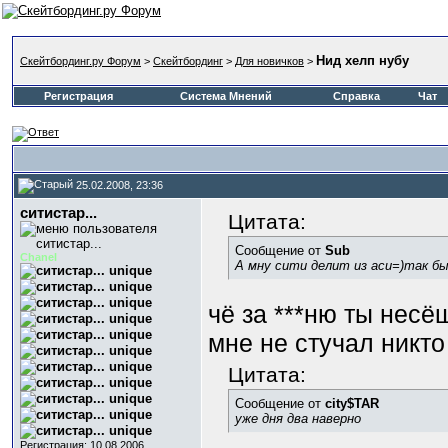
Нид хелп нубу
Скейтбординг.ру Форум
>
Скейтбординг
>
Для новичков
>
Регистрация
Система Мнений
Справка
Чат
25.02.2008, 23:36
ситистар...
Цитата:
Сообщение от
Sub
Chanel
А мну сити делит из аси=)так бы
чё за ***ню ты несё
мне не стучал никто
Цитата:
Сообщение от
city$TAR
уже дня два наверно
Регистрация: 10.08.2006