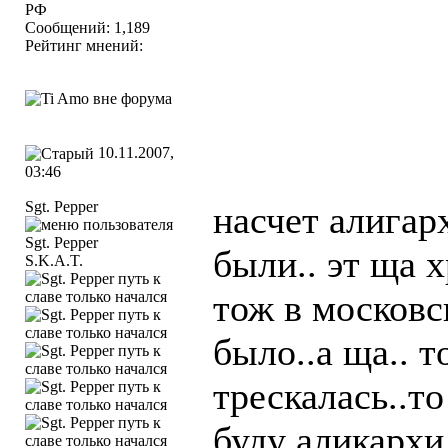
РФ
Сообщений: 1,189
Рейтинг мнений:
10.11.2007,
03:46
Sgt. Pepper
насчет алигар
были.. эт ща х
S.K.A.T.
тож в московс
было..а ща.. т
трескалась..то
буду аликархи