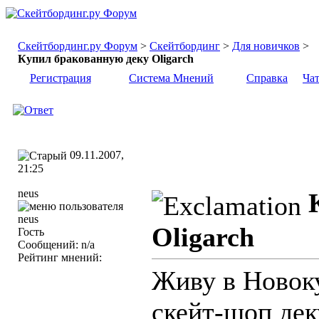
Скейтбординг.ру Форум
>
Скейтбординг
>
Для новичков
>
Купил бракованную деку Oligarch
Регистрация
Система Мнений
Справка
Ча
09.11.2007,
21:25
neus
Oligarch
Гость
Сообщений: n/a
Рейтинг мнений:
Живу в Новоку
скейт-шоп дек