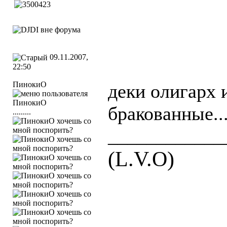
09.11.2007,
22:50
ПинокиО
деки олигарх 
бракованные...
.........
____________
(L.V.O)