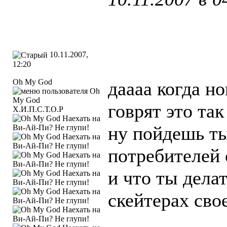
10.11.2007,
12:20
Oh My God
даааа когда н
говрят это та
Х.И.П.С.Т.О.Р
ну пойдешь ты
потребителей 
и что ты дела
скейтерах сво