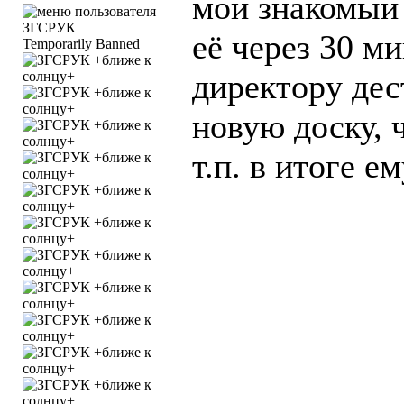
мой знакомый 
её через 30 м
Temporarily Banned
директору дес
новую доску, 
т.п. в итоге е