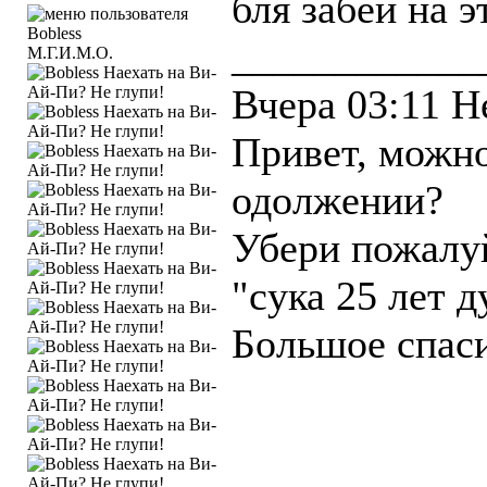
бля забей на э
____________
М.Г.И.М.О.
Вчера 03:11 H
Привет, можно
одолжении?
Убери пожалуй
"сука 25 лет д
Большое спаси