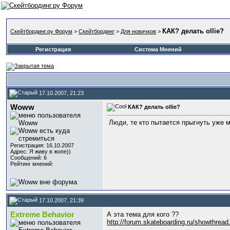
КАК? делать ollie?
Скейтбординг.ру Форум
>
Скейтбординг
>
Для новичков
>
Регистрация
Система Мнений
17.10.2007, 21:23
Woww
КАК? делать ollie?
Люди, те кто пытается прыгнуть уже м
Регистрация: 16.10.2007
Адрес: Я живу в жопе))
Сообщений: 6
Рейтинг мнений:
17.10.2007, 21:39
Extreme Behavior
А эта тема для кого ??
http://forum.skateboarding.ru/showthrea
__________________