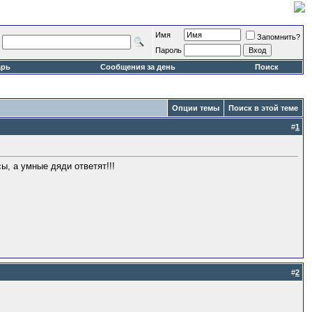
Имя
Запомнить?
Пароль
арь
Сообщения за день
Поиск
Опции темы
Поиск в этой теме
#
1
ы, а умные дяди ответят!!!
#
2