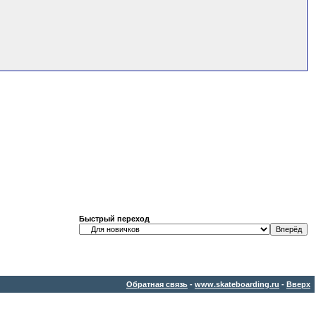
Быстрый переход
Обратная связь
-
www.skateboarding.ru
-
Вверх