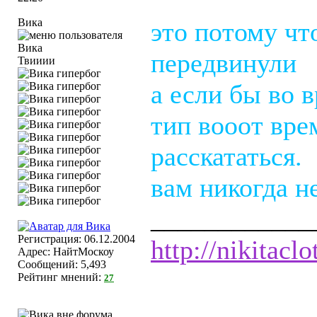
Вика
это потому чт
передвинули
Твииии
а если бы во 
тип вооот вре
расскататься.
вам никогда не
____________
Регистрация: 06.12.2004
http://nikitaclo
Адрес: НайтМоскоу
Сообщений: 5,493
Рейтинг мнений:
27