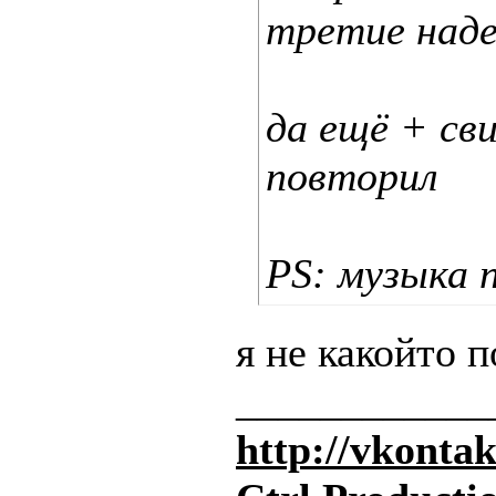
третие над
да ещё + сви
повторил
PS: музыка 
я не какойто по
____________
http://vkonta