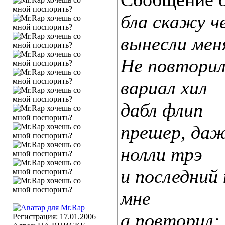
бла скажу че
вынесли мен
Не повторил
вариал хил
дабл флип
прешер, даж
нолли трэ
и последний
мне
а повторил:
Регистрация: 17.01.2006