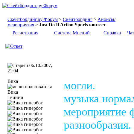
Скейтбординг.ру Форум
>
Скейтбординг
>
Анонсы/
мероприятия
>
Just Do It Action Sports контест
Регистрация
Система Мнений
Справка
Ча
06.10.2007,
21:04
Вика
могли.
музыка нормал
Твииии
мероприятие ф
разнообразия.