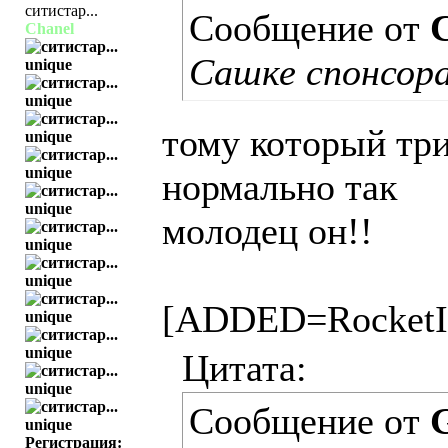
Сообщение от
Chanel
Сашке спонсор
тому который три
нормально так
молодец он!!
[ADDED=RocketI
Цитата:
Сообщение от
Регистрация: