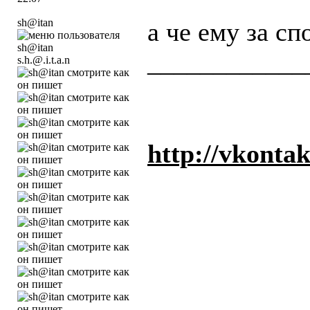
sh@itan
а че ему за с
____________
s.h.@.i.t.a.n
http://vkonta