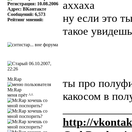
аххаха
Регистрация: 10.08.2006
Адрес: BKонтактe
Сообщений: 6,573
ну если это ты
Рейтинг мнений:
такое увидеш
06.10.2007,
22:26
Mr.Rap
ты про полуф
какосом в по
меня прёт ^^
____________
http://vkonta