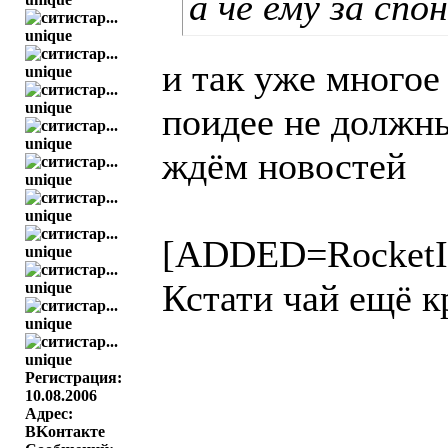
а че ему за сп
и так уже многое
поидее не должн
ждём новостей
[ADDED=RocketI
Кстати чай ещё к
Регистрация:
10.08.2006
Адрес:
BKонтактe