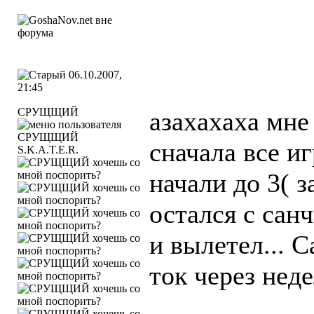
06.10.2007,
21:45
СРУЩЩИЙ
азахахаха мне
сначала все иг
S.K.A.T.E.R.
начали до 3( 
остался с санч
и вылетел... 
ток через нед