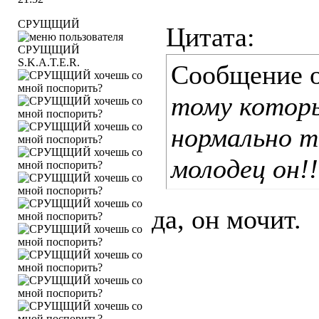
СРУЩЩИЙ
Цитата:
S.K.A.T.E.R.
Сообщение 
тому котор
нормально т
молодец он!!
да, он мочит.