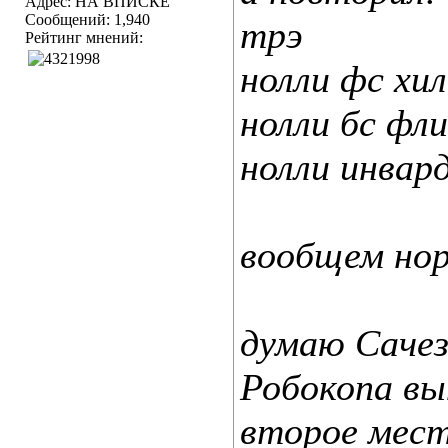
Адрес: НА ВПИСКЕ
Сообщений: 1,940
трэ
Рейтинг мнений:
нолли фс хил
нолли бс фл
нолли инвар
вообщем нор
думаю Сачез
Робокопа вы
второе мест