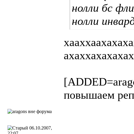
нолли бс фл
нолли инвар
хааххаахахаха
ахаххахахахах
[ADDED=arag
повышаем ре
06.10.2007,
22:07