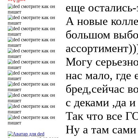
**VIP**
еще остались-э
А новые колле
большом выбо
ассортимент))
Могу серьезно
нас мало, где 
бред,сейчас в
с деками ,да 
Так что все Г
Ну а там сами