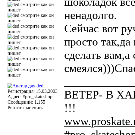
шоколадок все
ненадолго.
Сейчас вот ру
просто так,да
сделать вам,а 
смеялся)))Спа
____________
ВЕТЕР- В ХАР
Регистрация: 15.03.2003
Адрес: #pro_skateshop
Сообщений: 1,155
!!!
Рейтинг мнений:
www.proskate.
#pro_skatesho