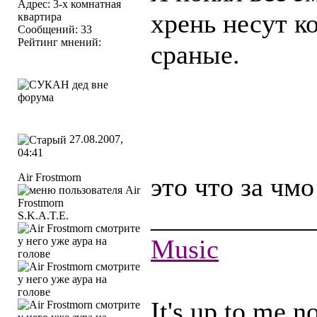
Адрес: 3-х комнатная
хрень несут к
квартира
Сообщений: 33
Рейтинг мнений:
сраные.
27.08.2007,
04:41
Air Frostmorn
это что за чм
____________
S.K.A.T.E.
Music
It's up to me n