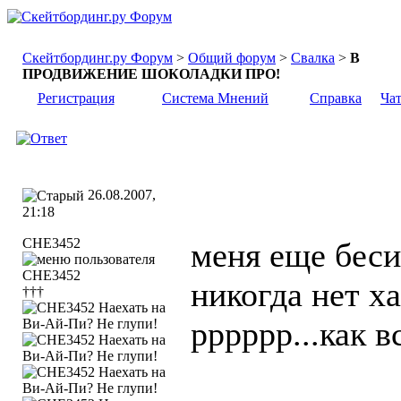
Скейтбординг.ру Форум
>
Общий форум
>
Свалка
>
В
ПРОДВИЖЕНИЕ ШОКОЛАДКИ ПРО!
Регистрация
Система Мнений
Справка
Ча
26.08.2007,
21:18
CHE3452
меня еще бесит
никогда нет х
†††
рррррр...как