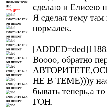
сделаю и Елисею н
**VIP**
Я сделал тему там 
нормалек.
[ADDED=ded]1188
Воооо, обратно пе
АВТОРИТЕТЕ,О
НЕ В ТЕМЕ)))у нас
бывать теперь,а то 
ГОН.