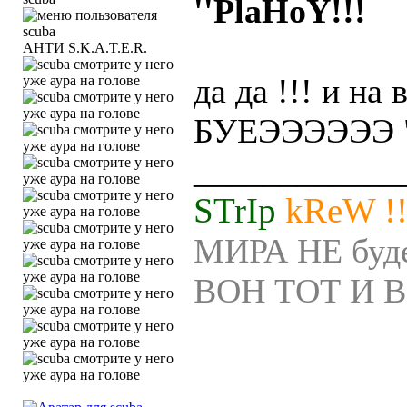
''PlaHoY!!!
АНТИ S.K.A.T.E.R.
да да !!! и на
БУЕЭЭЭЭЭЭ "
____________
STrIp
kReW !!
МИРА НЕ будет
ВОН ТОТ И В