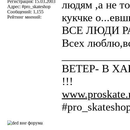
людям ,а не т
Регистрация: 15.03.2003
Адрес: #pro_skateshop
Сообщений: 1,155
кукчке о...евши
Рейтинг мнений:
ВСЕ ЛЮДИ Р
Всех люблю,вс
____________
ВЕТЕР- В ХАР
!!!
www.proskate.
#pro_skatesho