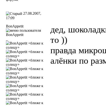
27.08.2007,
17:09
BonAppetit
дед, шоколадк
то ))
_
правда микрош
алёнки по раз