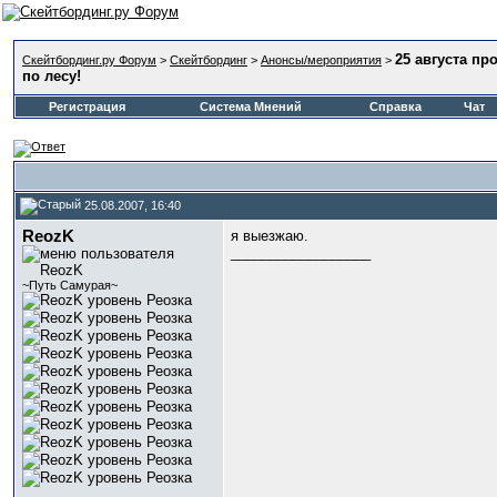
25 августа пр
Скейтбординг.ру Форум
>
Скейтбординг
>
Анонсы/мероприятия
>
по лесу!
Регистрация
Система Мнений
Справка
Чат
25.08.2007, 16:40
ReozK
я выезжаю.
__________________
~Путь Самурая~