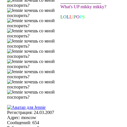
__________________
What's UP mikky mikky?
L
O
L
L
I
P
O
P
S
Регистрация: 24.03.2007
Адрес: moscow
Сообщений: 654