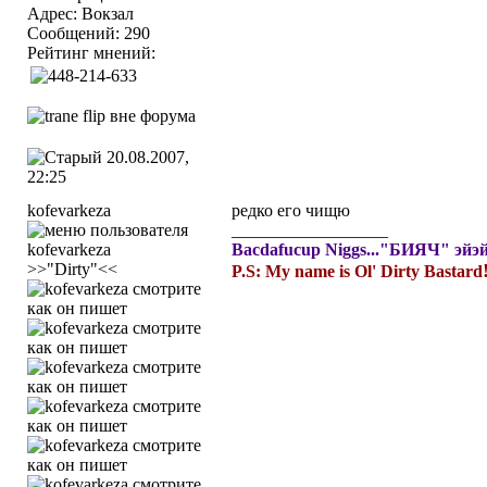
Адрес: Вокзал
Сообщений: 290
Рейтинг мнений:
20.08.2007,
22:25
kofevarkeza
редко его чищю
__________________
Bacdafucup Niggs..."БИЯЧ" эйэйэ
>>"Dirty"<<
P.S: My name is Ol' Dirty Bastard