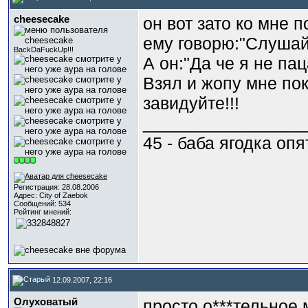
cheesecake
он вот зато ко мне 
ему говорю:"Слушай,
BackDaFuckUp!!!
А он:"Да че я не пац
Взял и жопу мне пок
завидуйте!!!
_________________
45 - баба ягодка опя
Регистрация: 28.08.2006
Адрес: City of Zaebok
Сообщений: 534
Рейтинг мнений:
12.09.2007, 22:16
Олуховатый
просто о***тельное