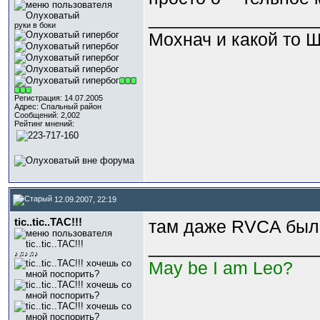
_________________
руки в боки
Мохнач и какой то Щ
Регистрация: 14.07.2005
Адрес: Спальный район
Сообщений: 2,002
Рейтинг мнений:
12.09.2007, 22:19
tic..tic..TAC!!!
там даже RVCA были
_________________
♪♫♪♫♪
May be I am Leo?