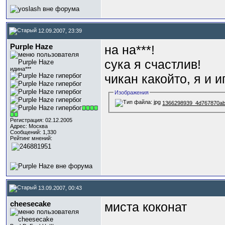
12.09.2007, 23:39
Purple Haze
на на***!
сука я счастлив!
идина***
чикан какойто, я и иг
Изображения
1366298939_4d767870ab
Регистрация: 02.12.2005
Адрес: Москва
Сообщений: 1,330
Рейтинг мнений:
13.09.2007, 00:43
cheesecake
миста коконат