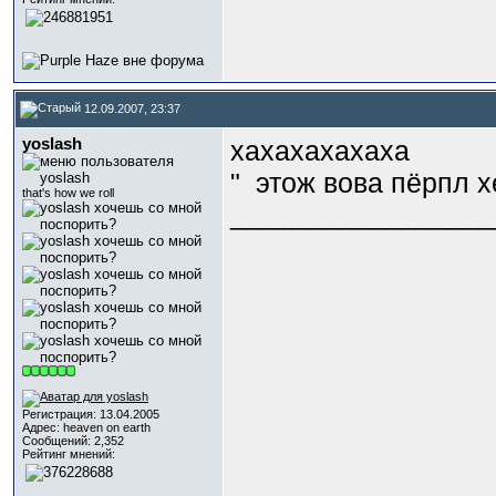
12.09.2007, 23:37
yoslash
хахахахахаха
"
этож вова пёрпл хей
that's how we roll
_________________
Регистрация: 13.04.2005
Адрес: heaven on earth
Сообщений: 2,352
Рейтинг мнений: