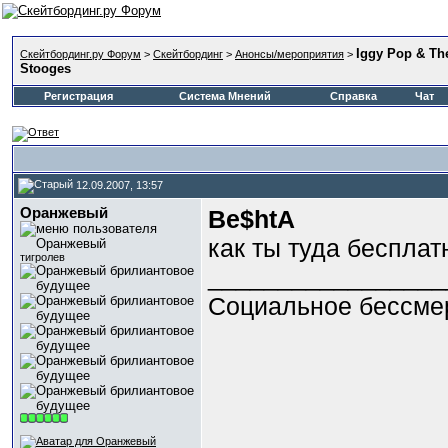
Iggy Pop & Th
Скейтбординг.ру Форум
>
Скейтбординг
>
Анонсы/мероприятия
>
Stooges
Регистрация
Система Мнений
Справка
Чат
12.09.2007, 13:57
Оранжевый
Be$htA
как ты туда беспла
тигролев
_________________
Социальное бессме