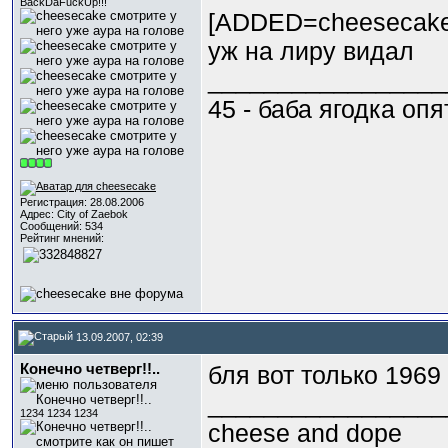
BackDaFuckUp!!!
[ADDED=cheesecake
уж на лиру видал
_________________
45 - баба ягодка опя
Регистрация: 28.08.2006
Адрес: City of Zaebok
Сообщений: 534
Рейтинг мнений:
13.09.2007, 02:39
Конечно четверг!!..
бля вот только 1969
_________________
1234 1234 1234
cheese and dope