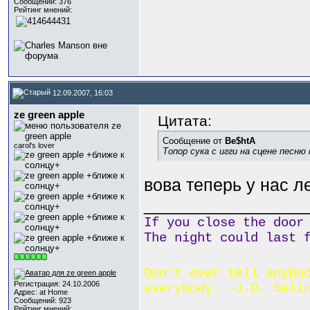
Сообщений: 376
Рейтинг мнений:
12.09.2007, 16:03
ze green apple
Цитата:
Сообщение от
Be$htA
carol's lover
Топор сука с игги на сцене песню 
вова теперь у нас л
_________________
If you close the door
The night could last 
Don't ever tell anybo
Регистрация: 24.10.2006
everybody. ~J.D. Sali
Адрес: at Home
Сообщений: 923
Рейтинг мнений: