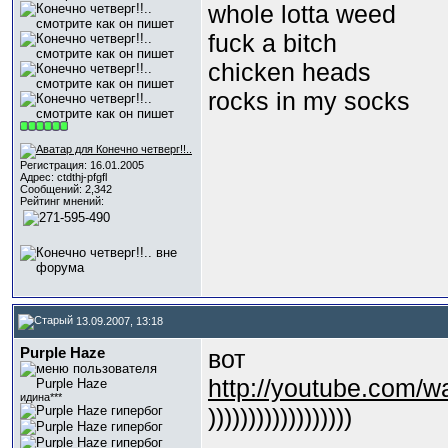
whole lotta weed
fuck a bitch
chicken heads
rocks in my socks
Регистрация: 16.01.2005
Адрес: ctdthj-pfgfl
Сообщений: 2,342
Рейтинг мнений:
13.09.2007, 13:18
Purple Haze
вот
http://youtube.com/
идина***
))))))))))))))))))