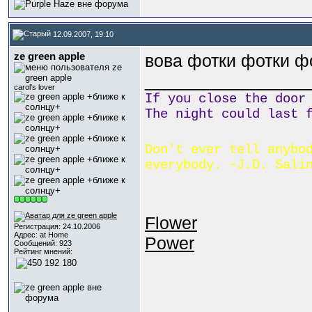
12.09.2007, 19:10
ze green apple
вова фотки фотки ф
_________________
carol's lover
If you close the door
The night could last 
Don't ever tell anybo
everybody. ~J.D. Sali
Flower
Регистрация: 24.10.2006
Адрес: at Home
Power
Сообщений: 923
Рейтинг мнений: