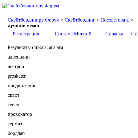
Скейтбординг.ру Форум
>
Скейтбординг
>
Посоветовать
>
лучший чехол
Регистрация
Система Мнений
Справка
Чат
Результаты опроса
: ага ага
адреналин
дестрой
proskater
продвижение
сквот
севен
провокатор
термит
бордлаб