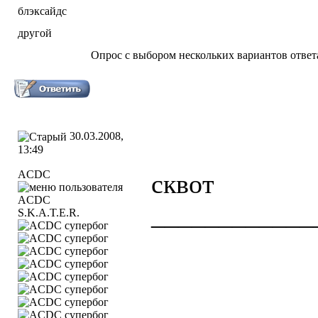
блэксайдс
другой
Опрос с выбором нескольких вариантов ответ
30.03.2008,
13:49
ACDC
сквот
____________
S.K.A.T.E.R.