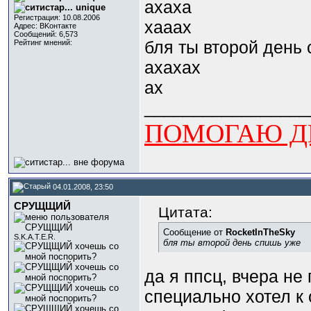
ахаха
Регистрация: 10.08.2006
хааах
Адрес: BKонтактe
Сообщений: 6,573
бля ты второй день
Рейтинг мнений:
ахахах
ах
_________________
ПОМОГАЮ ДЕ
04.01.2008, 23:50
СРУЩЩИЙ
Цитата:
Сообщение от
RocketInTheSky
S.K.A.T.E.R.
бля ты второй день спишь уже
да я ппсц, вчера не 
специально хотел к 