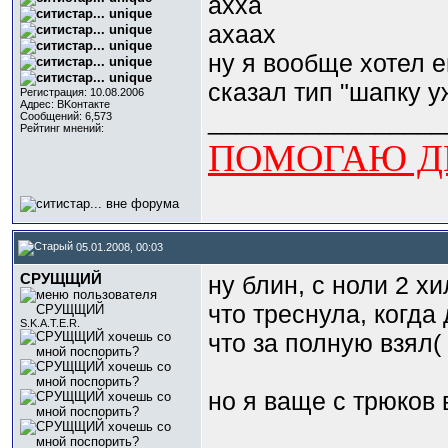
ахха
ахаах
ну я вообще хотел е
сказал тип "шапку уж
Регистрация: 10.08.2006
Адрес: BKонтактe
_________________
Сообщений: 6,573
Рейтинг мнений:
ПОМОГАЮ ДЕ
05.01.2008, 00:03
СРУЩЩИЙ
ну блин, с ноли 2 х
что треснула, когда
S.K.A.T.E.R.
что за полную взял(
но я ваще с трюков 