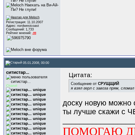
Регистрация: 11.10.2007
Адрес: nordwestcoast
Сообщений: 1,733
Рейтинг мнений:
-99
05.01.2008, 00:00
ситистар...
Цитата:
Сообщение от
СРУЩЩИЙ
Chanel
я взял герл с завоза прям, сломал
доску новую можно сл
ты лучше скажи с Ч
_________________
ПОМОГАЮ ДЕ