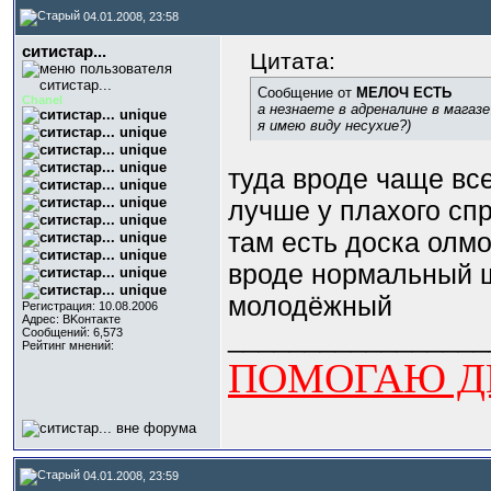
04.01.2008, 23:58
ситистар...
Цитата:
Сообщение от
МЕЛОЧ ЕСТЬ
Chanel
а незнаете в адреналине в магазе
я имею виду несухие?)
туда вроде чаще вс
лучше у плахого спр
там есть доска олм
вроде нормальный
молодёжный
Регистрация: 10.08.2006
Адрес: BKонтактe
_________________
Сообщений: 6,573
Рейтинг мнений:
ПОМОГАЮ ДЕ
04.01.2008, 23:59