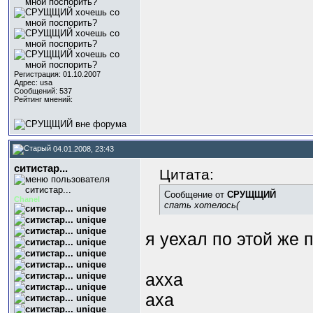
Регистрация: 01.10.2007
Адрес: usa
Сообщений: 537
Рейтинг мнений:
04.01.2008, 23:43
ситистар...
Цитата:
Сообщение от
СРУЩЩИЙ
Chanel
спать хотелось(
я уехал по этой же 
ахха
аха