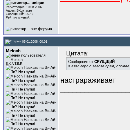
Регистрация: 10.08.2006
Адрес: BKонтактe
Сообщений: 6,573
Рейтинг мнений:
05.01.2008, 00:01
Meloch
Цитата:
Сообщение от
СРУЩЩИЙ
S.K.A.T.E.R.
я взял герл с завоза прям, сломал
настрараживает
_________________