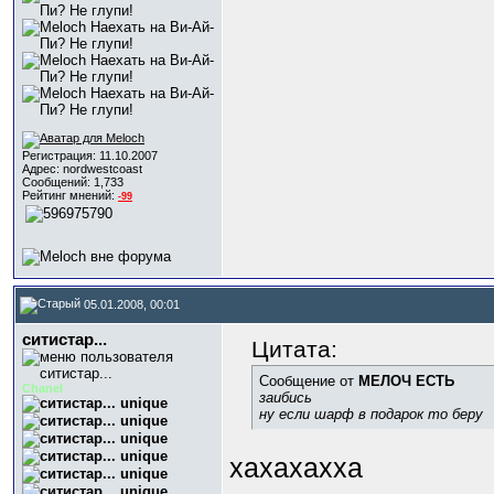
Регистрация: 11.10.2007
Адрес: nordwestcoast
Сообщений: 1,733
Рейтинг мнений:
-99
05.01.2008, 00:01
ситистар...
Цитата:
Сообщение от
МЕЛОЧ ЕСТЬ
Chanel
заибись
ну если шарф в подарок то беру
хахахахха