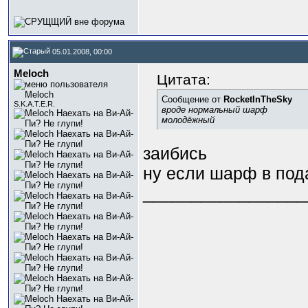
05.01.2008, 00:00
Meloch
Цитата:
Сообщение от
RocketInTheSky
S.K.A.T.E.R.
вроде нормальный шарф
молодёжный
заибись
ну если шарф в под
_________________