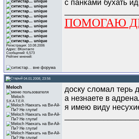
с панками бухать ид
_________________
ПОМОГАЮ ДЕ
Регистрация: 10.08.2006
Адрес: BKонтактe
Сообщений: 6,573
Рейтинг мнений:
04.01.2008, 23:56
Meloch
доску сломал терь 
а незнаете в адрена
S.K.A.T.E.R.
я имею виду несухи
_________________