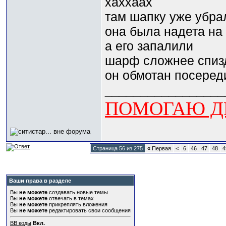
хаххаах
там шапку уже убра
она была надета на
а его запалили
шарф сложнее спиз
он обмотан посеред
_________________
ПОМОГАЮ ДЕ
Страница 56 из 275
«
Первая
<
6
46
47
48
4
Ваши права в разделе
Вы
не можете
создавать новые темы
Вы
не можете
отвечать в темах
Вы
не можете
прикреплять вложения
Вы
не можете
редактировать свои сообщения
BB коды
Вкл.