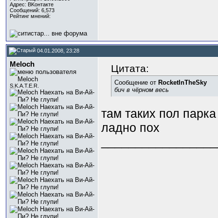
Адрес: BKонтактe
Сообщений: 6,573
Рейтинг мнений:
04.01.2008, 23:28
Meloch
Цитата:
Сообщение от
RocketInTheSky
S.K.A.T.E.R.
бич в чёрном весь
там таких пол парка
ладно пох
_________________