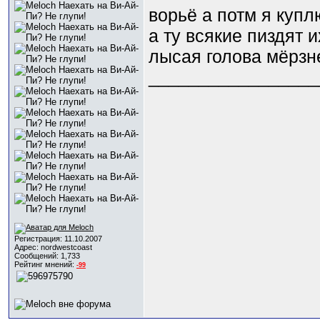
ворьё а потм я куп
а ту всякие пиздят и
лысая голова мёрзн
_________________
Регистрация: 11.10.2007
Адрес: nordwestcoast
Сообщений: 1,733
Рейтинг мнений:
-99