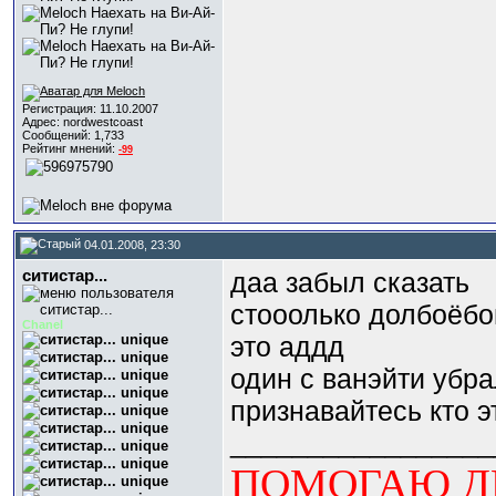
Регистрация: 11.10.2007
Адрес: nordwestcoast
Сообщений: 1,733
Рейтинг мнений:
-99
04.01.2008, 23:30
ситистар...
даа забыл сказать
стооолько долбоёбо
Chanel
это аддд
один с ванэйти убр
признавайтесь кто э
_________________
ПОМОГАЮ ДЕ