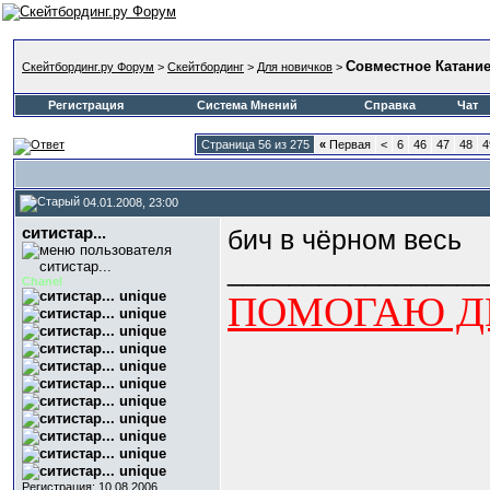
Совместное Катани
Скейтбординг.ру Форум
>
Скейтбординг
>
Для новичков
>
Регистрация
Система Мнений
Справка
Чат
Страница 56 из 275
«
Первая
<
6
46
47
48
4
04.01.2008, 23:00
ситистар...
бич в чёрном весь
_________________
Chanel
ПОМОГАЮ ДЕ
Регистрация: 10.08.2006