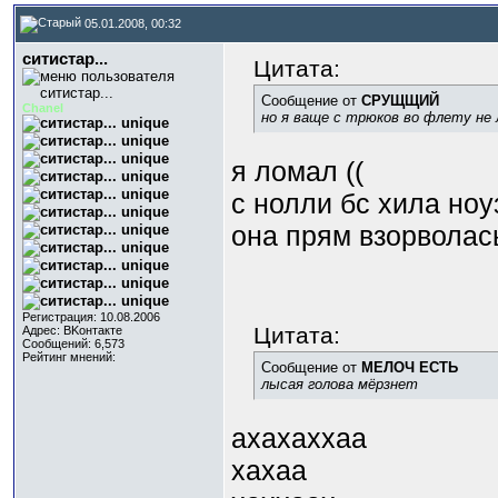
05.01.2008, 00:32
ситистар...
Цитата:
Сообщение от
СРУЩЩИЙ
Chanel
но я ваще с трюков во флету не 
я ломал ((
с нолли бс хила ноуз
она прям взорволас
Регистрация: 10.08.2006
Цитата:
Адрес: BKонтактe
Сообщений: 6,573
Рейтинг мнений:
Сообщение от
МЕЛОЧ ЕСТЬ
лысая голова мёрзнет
ахахаххаа
хахаа