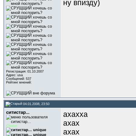
ну впизду)
Регистрация: 01.10.2007
Адрес: usa
Сообщений: 537
Рейтинг мнений:
04.01.2008, 23:50
ситистар...
ахахха
ахах
Chanel
ахах