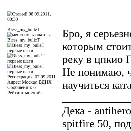
08.09.2011,
00:30
Bless_my_bulleT
Бро, я серьез
которым стоит
реку в цпкио 
Не понимаю, ч
Регистрация: 07.09.2011
научиться ката
Адрес: Москау, ВДНХ
Сообщений: 6
Рейтинг мнений:
____________
Дека - antihero
spitfire 50, п