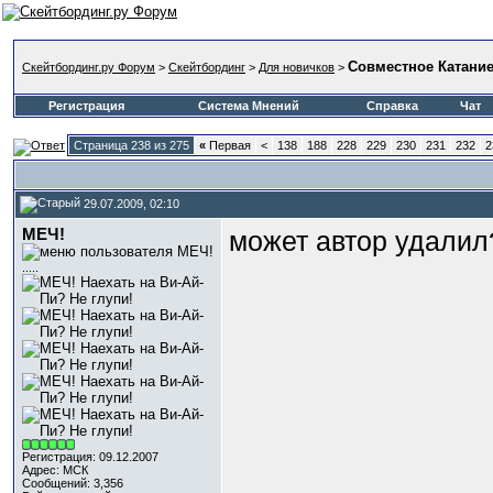
Совместное Катани
Скейтбординг.ру Форум
>
Скейтбординг
>
Для новичков
>
Регистрация
Система Мнений
Справка
Чат
Страница 238 из 275
«
Первая
<
138
188
228
229
230
231
232
2
29.07.2009, 02:10
МЕЧ!
может автор удалил
.....
Регистрация: 09.12.2007
Адрес: МСК
Сообщений: 3,356