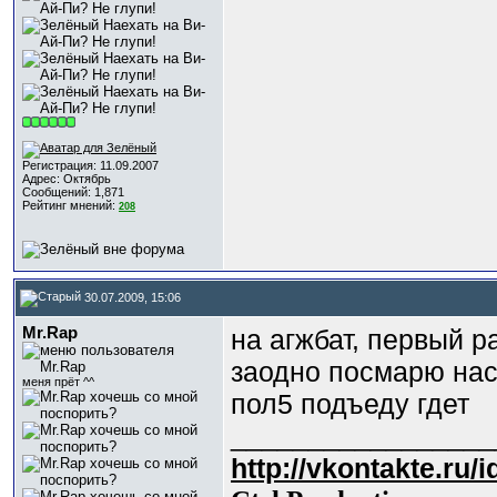
Регистрация: 11.09.2007
Адрес: Октябрь
Сообщений: 1,871
Рейтинг мнений:
208
30.07.2009, 15:06
Mr.Rap
на агжбат, первый р
заодно посмарю наск
меня прёт ^^
пол5 подъеду гдет
_________________
http://vkontakte.ru/