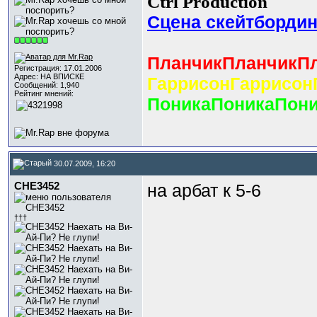
Сtrl Production
Сцена скейтбордин
ПланчикПланчикП
Регистрация: 17.01.2006
Адрес: НА ВПИСКЕ
ГаррисонГаррисон
Сообщений: 1,940
Рейтинг мнений:
ПоникаПоникаПони
30.07.2009, 16:20
CHE3452
на арбат к 5-6
†††