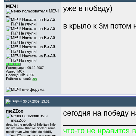
МЕЧ!
уже в победу)
.....
в крыло к 3м потом 
Регистрация: 09.12.2007
Адрес: МСК
Сообщений: 3,356
Рейтинг мнений:
200
30.07.2009, 13:31
meZZoo
сегодня на победу н
_________________
dead in the middle of little italy little
did we know that we riddled some
что-то не нравится 
middleman who didn't do diddlily