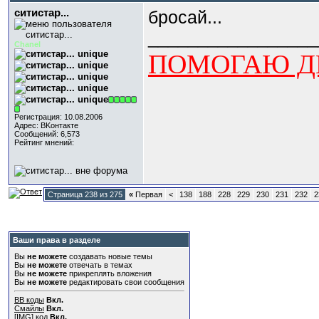
ситистар...
бросай...
_________________
Chanel
ПОМОГАЮ ДЕ
Регистрация: 10.08.2006
Адрес: BKонтактe
Сообщений: 6,573
Рейтинг мнений:
Страница 238 из 275
«
Первая
<
138
188
228
229
230
231
232
2
Ваши права в разделе
Вы
не можете
создавать новые темы
Вы
не можете
отвечать в темах
Вы
не можете
прикреплять вложения
Вы
не можете
редактировать свои сообщения
BB коды
Вкл.
Смайлы
Вкл.
[IMG]
код
Вкл.